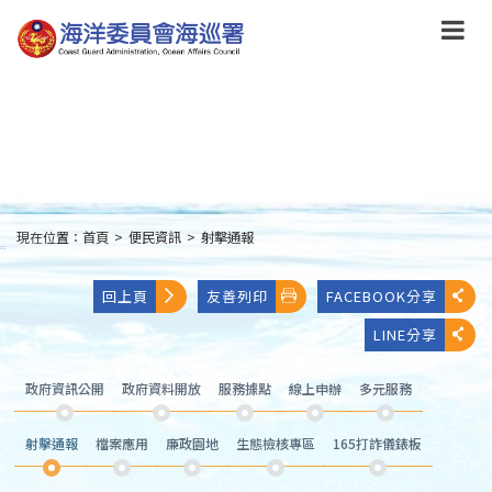
跳
到
主
要
內
容
Skip
to
main
content
現在位置：
首頁
>
便民資訊
>
射擊通報
:::
回上頁
友善列印
FACEBOOK分享
LINE分享
政府資訊公開
政府資料開放
服務據點
線上申辦
多元服務
射擊通報
檔案應用
廉政園地
生態檢核專區
165打詐儀錶板