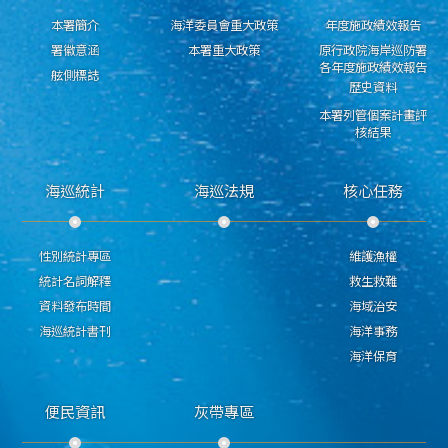
本署簡介
海洋委員會重大政策
年度施政績效報告
署徽意涵
本署重大政策
原行政院海岸巡防署
各年度施政績效報告
舷側標誌
歷史資料
本署列管個案計畫評
核結果
海巡統計
海巡法規
核心任務
性別統計專區
維護漁權
統計名詞解釋
救生救難
資料發布時間
海域治安
海巡統計書刊
海洋事務
海洋保育
便民資訊
灰帶專區