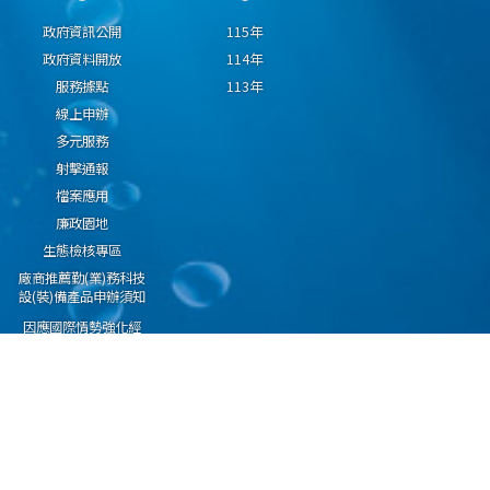
政府資訊公開
115年
政府資料開放
114年
服務據點
113年
線上申辦
多元服務
射擊通報
檔案應用
廉政園地
生態檢核專區
廠商推薦勤(業)務科技
設(裝)備產品申辦須知
因應國際情勢強化經
濟社會及民生國安韌
性專區
隱私權保護宣告
資通安全政策
資料開放宣告