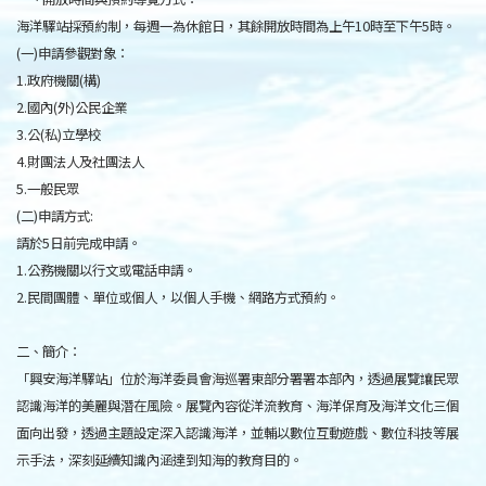
海洋驛站採預約制，每週一為休館日，其餘開放時間為上午10時至下午5時。
(一)申請參觀對象：
1.政府機關(構)
2.國內(外)公民企業
3.公(私)立學校
4.財團法人及社團法人
5.一般民眾
(二)申請方式:
請於5日前完成申請。
1.公務機關以行文或電話申請。
2.民間團體、單位或個人，以個人手機、網路方式預約。
二、簡介：
「興安海洋驛站」位於海洋委員會海巡署東部分署署本部內，透過展覽讓民眾
認識海洋的美麗與潛在風險。展覽內容從洋流教育、海洋保育及海洋文化三個
面向出發，透過主題設定深入認識海洋，並輔以數位互動遊戲、數位科技等展
示手法，深刻延續知識內涵達到知海的教育目的。