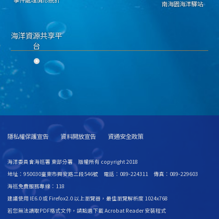
事件處理情形統計
南海園海洋驛站
海洋資源共享平
台
隱私權保護宣告
資料開放宣告
資通安全政策
海洋委員會海巡署 東部分署 版權所有 copyright 2018
地址：950030臺東市興安路二段546號 電話：089-224311 傳真：089-229603
海巡免費服務專線：118
建議使用 IE6.0 或 Firefox2.0 以上瀏覽器，最佳瀏覽解析度 1024x768
若您無法讀取PDF格式文件，請
點選下載 Acrobat Reader 安裝程式