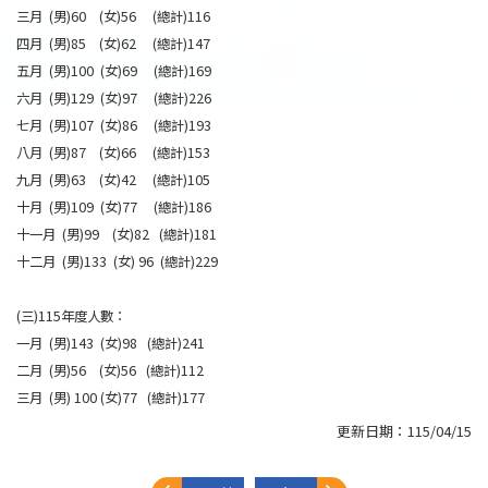
三月 (男)60 (女)56 (總計)116
四月 (男)85 (女)62 (總計)147
五月 (男)100 (女)69 (總計)169
六月 (男)129 (女)97 (總計)226
七月 (男)107 (女)86 (總計)193
八月 (男)87 (女)66 (總計)153
九月 (男)63 (女)42 (總計)105
十月 (男)109 (女)77 (總計)186
十一月 (男)99 (女)82 (總計)181
十二月 (男)133 (女) 96 (總計)229
(三)115年度人數：
一月 (男)143 (女)98 (總計)241
二月 (男)56 (女)56 (總計)112
三月 (男) 100 (女)77 (總計)177
更新日期：
115/04/15