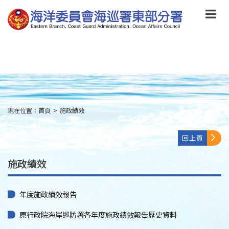
跳
到
主
要
內
容
Skip
to
main
content
現在位置：
首頁
>
施政績效
:::
回上頁
施政績效
年度施政績效報告
原行政院海岸巡防署各年度施政績效報告歷史資料