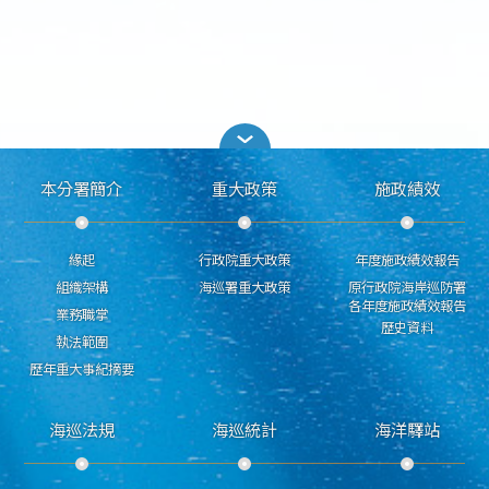
本分署簡介
重大政策
施政績效
緣起
行政院重大政策
年度施政績效報告
組織架構
海巡署重大政策
原行政院海岸巡防署
各年度施政績效報告
業務職掌
歷史資料
執法範圍
歷年重大事紀摘要
海巡法規
海巡統計
海洋驛站