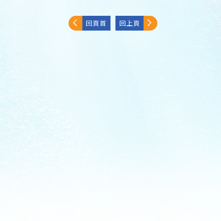
回頁首
回上頁