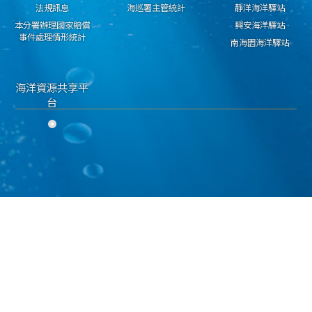
法規訊息
海巡署主管統計
靜洋海洋驛站
本分署辦理國家賠償
興安海洋驛站
事件處理情形統計
南海園海洋驛站
海洋資源共享平
台
隱私權保護宣告
資料開放宣告
資通安全政策
海洋委員會海巡署 東部分署 版權所有 copyright 2018
地址：950030臺東市興安路二段546號 電話：089-224311 傳真：089-229603
海巡免費服務專線：118