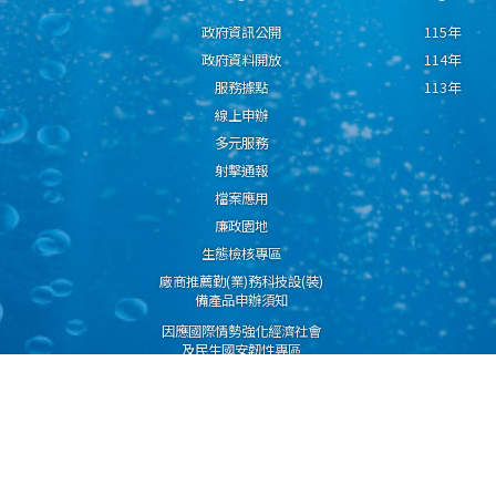
政府資訊公開
115年
政府資料開放
114年
服務據點
113年
線上申辦
多元服務
射擊通報
檔案應用
廉政園地
生態檢核專區
廠商推薦勤(業)務科技設(裝)
備產品申辦須知
因應國際情勢強化經濟社會
及民生國安韌性專區
隱私權保護宣告
資通安全政策
資料開放宣告