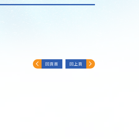
回頁首
回上頁