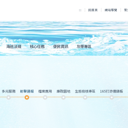
:::
回首頁
網站導覽
常
海巡法規
核心任務
便民資訊
灰帶專區
多元服務
射擊通報
檔案應用
廉政園地
生態檢核專區
165打詐儀錶板