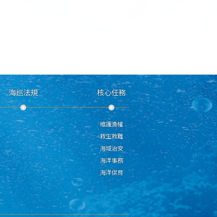
海巡法規
核心任務
維護漁權
救生救難
海域治安
海洋事務
海洋保育