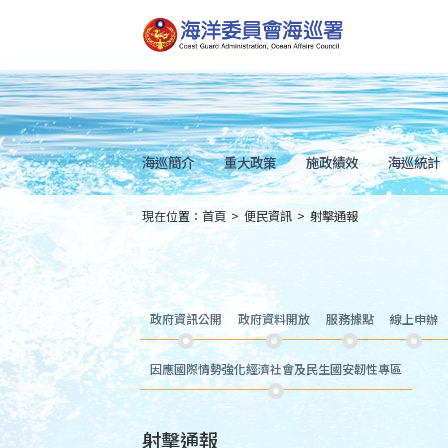
跳
到
主
要
內
容
Skip
to
main
content
海巡簡介
重大政策
施政績效
海巡統計
現在位置：
首頁
>
便民資訊
>
射擊通報
:::
政府資訊公開
政府資料開放
服務據點
線上申辦
因應國際情勢強化經濟社會及民生國安韌性專區
射擊通報