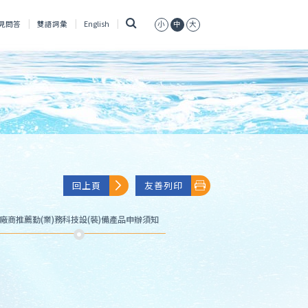
搜
見問答
雙語詞彙
English
小
中
大
尋
回上頁
友善列印
廠商推薦勤(業)務科技設(裝)備產品申辦須知