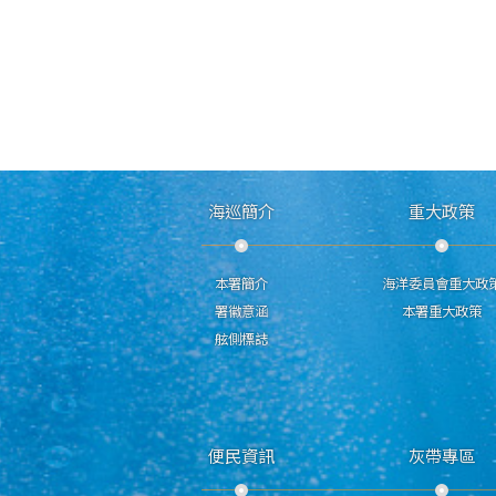
海巡簡介
重大政策
本署簡介
海洋委員會重大政
署徽意涵
本署重大政策
舷側標誌
便民資訊
灰帶專區