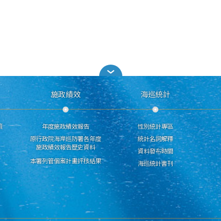
施政績效
海巡統計
策
年度施政績效報告
性別統計專區
原行政院海岸巡防署各年度
統計名詞解釋
施政績效報告歷史資料
資料發布時間
本署列管個案計畫評核結果
海巡統計書刊