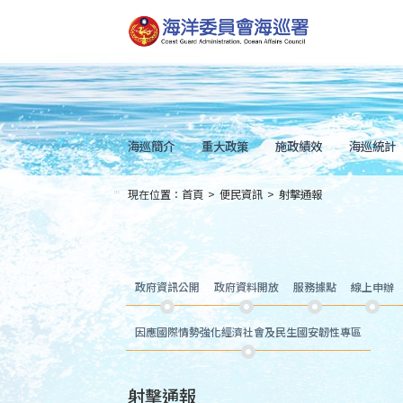
跳
到
主
要
內
容
Skip
to
main
content
海巡簡介
重大政策
施政績效
海巡統計
現在位置：
首頁
>
便民資訊
>
射擊通報
:::
政府資訊公開
政府資料開放
服務據點
線上申辦
因應國際情勢強化經濟社會及民生國安韌性專區
射擊通報