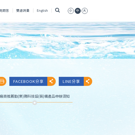
搜
見問答
雙語詞彙
English
小
中
大
尋
FACEBOOK分享
LINE分享
廠商推薦勤(業)務科技設(裝)備產品申辦須知