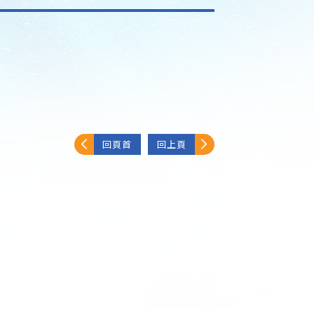
回頁首
回上頁