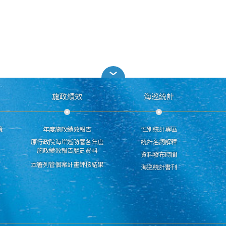
施政績效
海巡統計
策
年度施政績效報告
性別統計專區
原行政院海岸巡防署各年度
統計名詞解釋
施政績效報告歷史資料
資料發布時間
本署列管個案計畫評核結果
海巡統計書刊