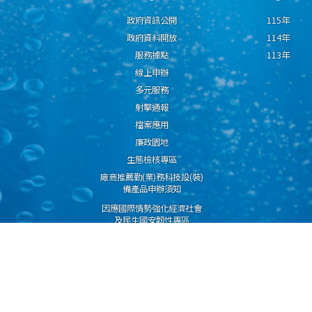
政府資訊公開
115年
政府資料開放
114年
服務據點
113年
線上申辦
多元服務
射擊通報
檔案應用
廉政園地
生態檢核專區
廠商推薦勤(業)務科技設(裝)
備產品申辦須知
因應國際情勢強化經濟社會
及民生國安韌性專區
隱私權保護宣告
資通安全政策
資料開放宣告