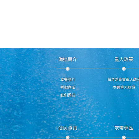
海巡簡介
重大政策
本署簡介
海洋委員會重大政
署徽意涵
本署重大政策
舷側標誌
便民資訊
灰帶專區