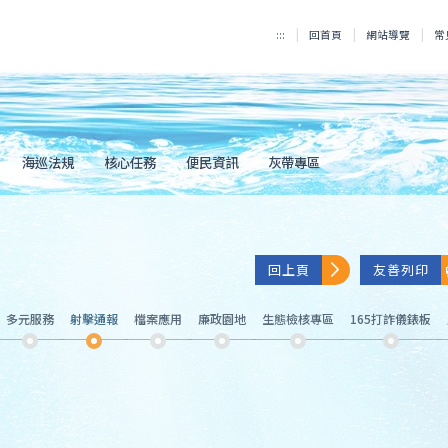
:::
回首頁
網站導覽
常
海巡法規
核心任務
便民資訊
灰帶專區
回上頁
友善列印
多元服務
射擊通報
檔案應用
廉政園地
生態檢核專區
165打詐儀錶板