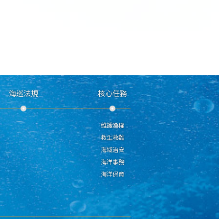
海巡法規
核心任務
維護漁權
救生救難
海域治安
海洋事務
海洋保育