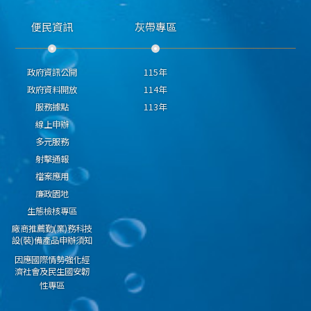
便民資訊
灰帶專區
政府資訊公開
115年
政府資料開放
114年
服務據點
113年
線上申辦
多元服務
射擊通報
檔案應用
廉政園地
生態檢核專區
廠商推薦勤(業)務科技
設(裝)備產品申辦須知
因應國際情勢強化經
濟社會及民生國安韌
性專區