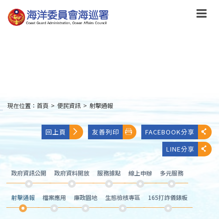
跳
到
主
要
內
容
Skip
to
main
content
現在位置：
首頁
>
便民資訊
>
射擊通報
:::
回上頁
友善列印
FACEBOOK分享
LINE分享
政府資訊公開
政府資料開放
服務據點
線上申辦
多元服務
射擊通報
檔案應用
廉政園地
生態檢核專區
165打詐儀錶板