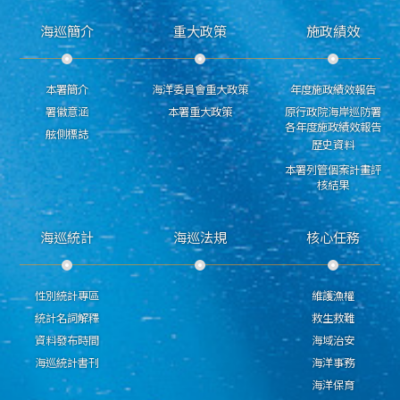
海巡簡介
重大政策
施政績效
本署簡介
海洋委員會重大政策
年度施政績效報告
署徽意涵
本署重大政策
原行政院海岸巡防署
各年度施政績效報告
舷側標誌
歷史資料
本署列管個案計畫評
核結果
海巡統計
海巡法規
核心任務
性別統計專區
維護漁權
統計名詞解釋
救生救難
資料發布時間
海域治安
海巡統計書刊
海洋事務
海洋保育