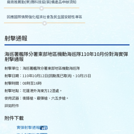
廠商推薦勤(業)務科技設(裝)備產品申辦須知
因應國際情勢強化經濟社會及民生國安韌性專區
射擊通報
海巡署艦隊分署東部地區機動海巡隊110年10月份對海實彈
射擊通報
射擊單位：海巡署艦隊分署東部地區機動海巡隊
射擊日期：110年10月12日(因颱風已取消)、10月15日
射擊時間：08時至16時
射擊地點：花蓮港外海東方12浬處。
使用武器：衝鋒槍、霰彈槍、六五步槍。
詳如附件
附件下載
實彈射擊通報