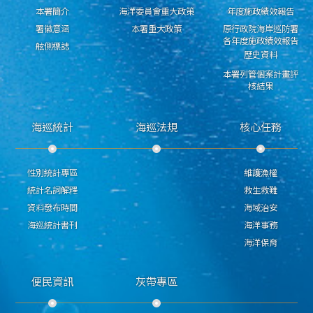
本署簡介
海洋委員會重大政策
年度施政績效報告
署徽意涵
本署重大政策
原行政院海岸巡防署
各年度施政績效報告
舷側標誌
歷史資料
本署列管個案計畫評
核結果
海巡統計
海巡法規
核心任務
性別統計專區
維護漁權
統計名詞解釋
救生救難
資料發布時間
海域治安
海巡統計書刊
海洋事務
海洋保育
便民資訊
灰帶專區