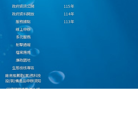
政府資訊公開
115年
政府資料開放
114年
服務據點
113年
線上申辦
多元服務
射擊通報
檔案應用
廉政園地
生態檢核專區
廠商推薦勤(業)務科技
設(裝)備產品申辦須知
因應國際情勢強化經
濟社會及民生國安韌
性專區
隱私權保護宣告
資通安全政策
資料開放宣告