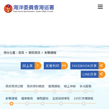
跳
到
主
要
內
容
Skip
to
main
content
現在位置：
首頁
>
便民資訊
>
射擊通報
:::
回上頁
友善列印
FACEBOOK分享
LINE分享
政府資訊公開
政府資料開放
服務據點
線上申辦
多元服務
射擊通報
檔案應用
廉政園地
生態檢核專區
165打詐儀錶板