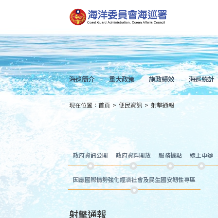
跳
到
主
要
內
容
Skip
to
main
content
海巡簡介
重大政策
施政績效
海巡統計
現在位置：
首頁
>
便民資訊
>
射擊通報
:::
政府資訊公開
政府資料開放
服務據點
線上申辦
因應國際情勢強化經濟社會及民生國安韌性專區
射擊通報