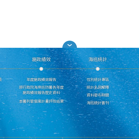
施政績效
海巡統計
策
年度施政績效報告
性別統計專區
原行政院海岸巡防署各年度
統計名詞解釋
施政績效報告歷史資料
資料發布時間
本署列管個案計畫評核結果
海巡統計書刊