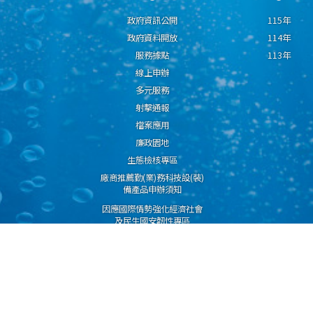
政府資訊公開
115年
政府資料開放
114年
服務據點
113年
線上申辦
多元服務
射擊通報
檔案應用
廉政園地
生態檢核專區
廠商推薦勤(業)務科技設(裝)
備產品申辦須知
因應國際情勢強化經濟社會
及民生國安韌性專區
隱私權保護宣告
資通安全政策
資料開放宣告