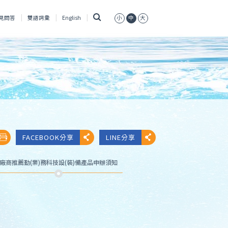
搜
見問答
雙語詞彙
English
小
中
大
尋
FACEBOOK分享
LINE分享
廠商推薦勤(業)務科技設(裝)備產品申辦須知