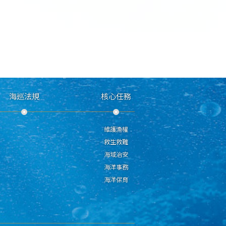
海巡法規
核心任務
維護漁權
救生救難
海域治安
海洋事務
海洋保育