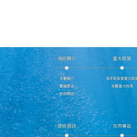
海巡簡介
重大政策
本署簡介
海洋委員會重大政
署徽意涵
本署重大政策
舷側標誌
便民資訊
灰帶專區