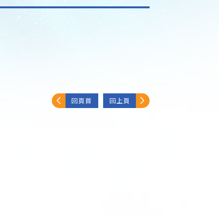
回頁首
回上頁