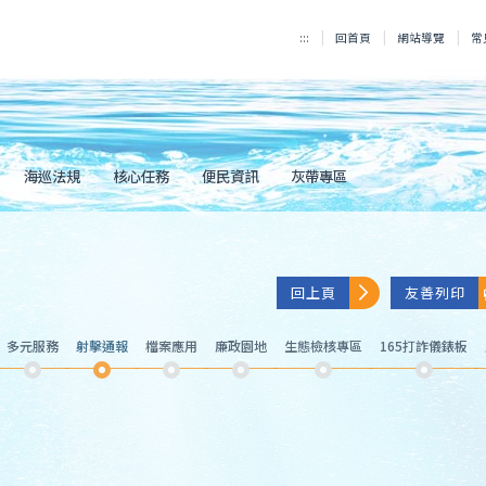
:::
回首頁
網站導覽
常
海巡法規
核心任務
便民資訊
灰帶專區
回上頁
友善列印
多元服務
射擊通報
檔案應用
廉政園地
生態檢核專區
165打詐儀錶板