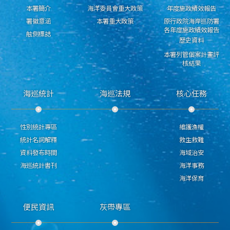
本署簡介
海洋委員會重大政策
年度施政績效報告
署徽意涵
本署重大政策
原行政院海岸巡防署
各年度施政績效報告
舷側標誌
歷史資料
本署列管個案計畫評
核結果
海巡統計
海巡法規
核心任務
性別統計專區
維護漁權
統計名詞解釋
救生救難
資料發布時間
海域治安
海巡統計書刊
海洋事務
海洋保育
便民資訊
灰帶專區