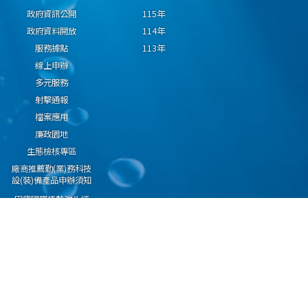
政府資訊公開
115年
政府資料開放
114年
服務據點
113年
線上申辦
多元服務
射擊通報
檔案應用
廉政園地
生態檢核專區
廠商推薦勤(業)務科技
設(裝)備產品申辦須知
因應國際情勢強化經
濟社會及民生國安韌
性專區
隱私權保護宣告
資通安全政策
資料開放宣告