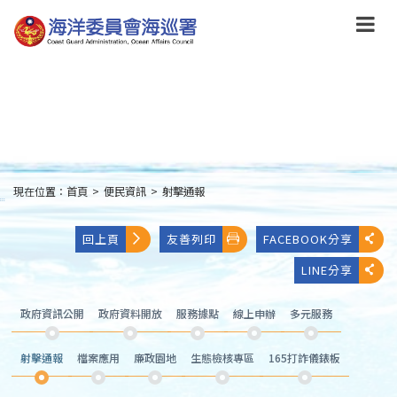
跳
到
主
要
內
容
Skip
to
main
content
現在位置：
首頁
>
便民資訊
>
射擊通報
:::
回上頁
友善列印
FACEBOOK分享
LINE分享
政府資訊公開
政府資料開放
服務據點
線上申辦
多元服務
射擊通報
檔案應用
廉政園地
生態檢核專區
165打詐儀錶板