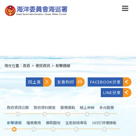
跳
到
主
要
內
容
Skip
to
main
content
現在位置：
首頁
>
便民資訊
>
射擊通報
:::
回上頁
友善列印
FACEBOOK分享
LINE分享
政府資訊公開
政府資料開放
服務據點
線上申辦
多元服務
射擊通報
檔案應用
廉政園地
生態檢核專區
165打詐儀錶板