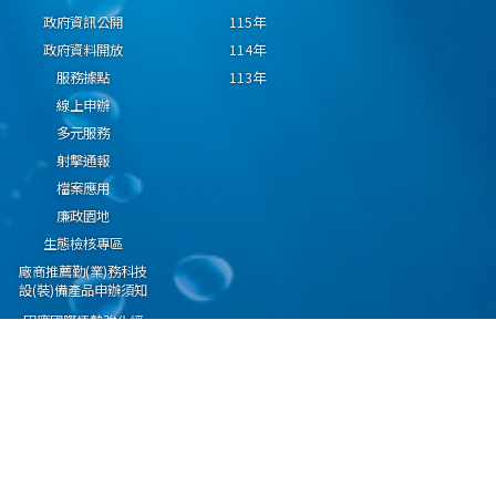
政府資訊公開
115年
政府資料開放
114年
服務據點
113年
線上申辦
多元服務
射擊通報
檔案應用
廉政園地
生態檢核專區
廠商推薦勤(業)務科技
設(裝)備產品申辦須知
因應國際情勢強化經
濟社會及民生國安韌
性專區
隱私權保護宣告
資通安全政策
資料開放宣告