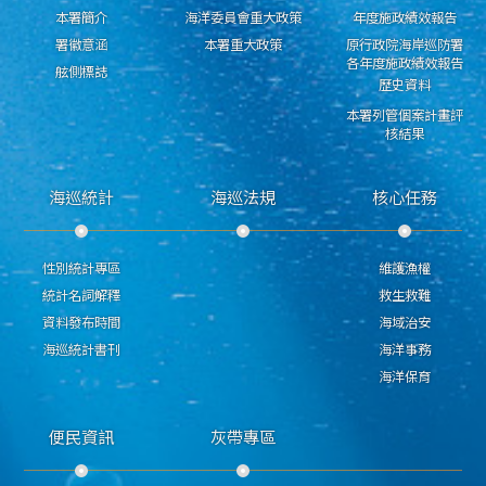
本署簡介
海洋委員會重大政策
年度施政績效報告
署徽意涵
本署重大政策
原行政院海岸巡防署
各年度施政績效報告
舷側標誌
歷史資料
本署列管個案計畫評
核結果
海巡統計
海巡法規
核心任務
性別統計專區
維護漁權
統計名詞解釋
救生救難
資料發布時間
海域治安
海巡統計書刊
海洋事務
海洋保育
便民資訊
灰帶專區