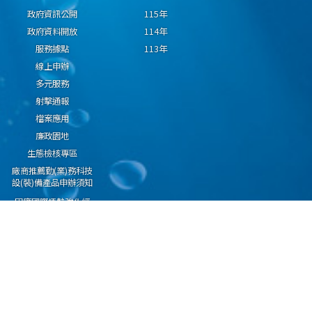
政府資訊公開
115年
政府資料開放
114年
服務據點
113年
線上申辦
多元服務
射擊通報
檔案應用
廉政園地
生態檢核專區
廠商推薦勤(業)務科技
設(裝)備產品申辦須知
因應國際情勢強化經
濟社會及民生國安韌
性專區
隱私權保護宣告
資通安全政策
資料開放宣告