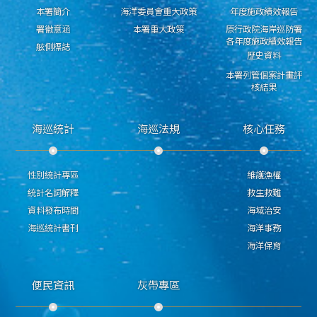
本署簡介
海洋委員會重大政策
年度施政績效報告
署徽意涵
本署重大政策
原行政院海岸巡防署
各年度施政績效報告
舷側標誌
歷史資料
本署列管個案計畫評
核結果
海巡統計
海巡法規
核心任務
性別統計專區
維護漁權
統計名詞解釋
救生救難
資料發布時間
海域治安
海巡統計書刊
海洋事務
海洋保育
便民資訊
灰帶專區