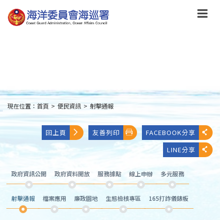
跳
到
主
要
內
容
Skip
to
main
content
現在位置：
首頁
>
便民資訊
>
射擊通報
:::
回上頁
友善列印
FACEBOOK分享
LINE分享
政府資訊公開
政府資料開放
服務據點
線上申辦
多元服務
射擊通報
檔案應用
廉政園地
生態檢核專區
165打詐儀錶板