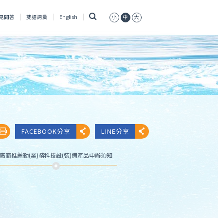
搜
見問答
雙語詞彙
English
小
中
大
尋
FACEBOOK分享
LINE分享
廠商推薦勤(業)務科技設(裝)備產品申辦須知