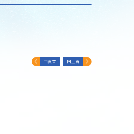
回頁首
回上頁