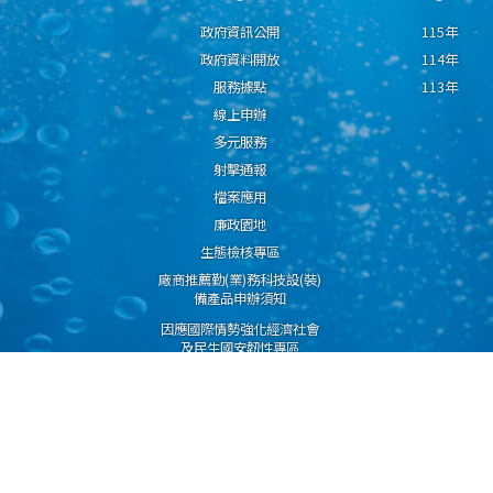
政府資訊公開
115年
政府資料開放
114年
服務據點
113年
線上申辦
多元服務
射擊通報
檔案應用
廉政園地
生態檢核專區
廠商推薦勤(業)務科技設(裝)
備產品申辦須知
因應國際情勢強化經濟社會
及民生國安韌性專區
隱私權保護宣告
資通安全政策
資料開放宣告