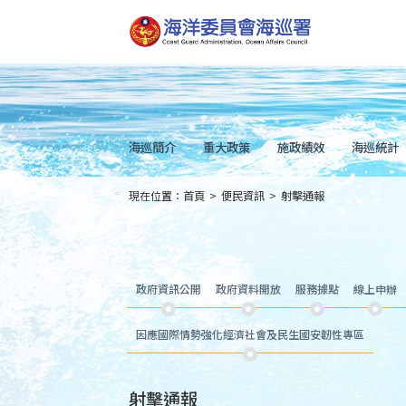
跳
到
主
要
內
容
Skip
to
main
content
海巡簡介
重大政策
施政績效
海巡統計
現在位置：
首頁
>
便民資訊
>
射擊通報
:::
政府資訊公開
政府資料開放
服務據點
線上申辦
因應國際情勢強化經濟社會及民生國安韌性專區
射擊通報