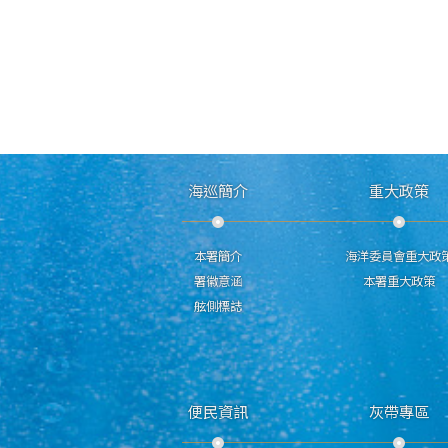
海巡簡介
重大政策
本署簡介
海洋委員會重大政
署徽意涵
本署重大政策
舷側標誌
便民資訊
灰帶專區