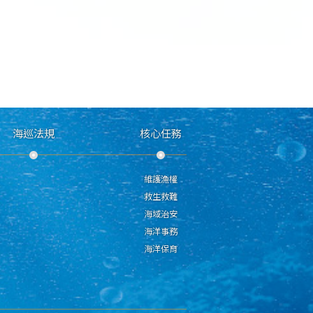
海巡法規
核心任務
維護漁權
救生救難
海域治安
海洋事務
海洋保育