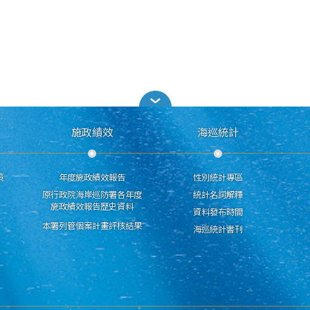
施政績效
海巡統計
策
年度施政績效報告
性別統計專區
原行政院海岸巡防署各年度
統計名詞解釋
施政績效報告歷史資料
資料發布時間
本署列管個案計畫評核結果
海巡統計書刊