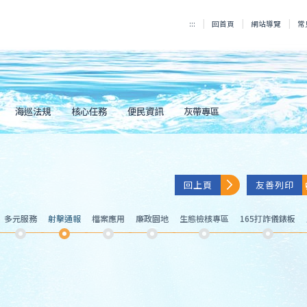
:::
回首頁
網站導覽
常
海巡法規
核心任務
便民資訊
灰帶專區
回上頁
友善列印
多元服務
射擊通報
檔案應用
廉政園地
生態檢核專區
165打詐儀錶板