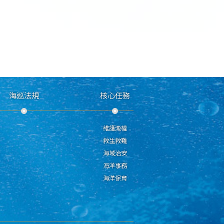
海巡法規
核心任務
維護漁權
救生救難
海域治安
海洋事務
海洋保育