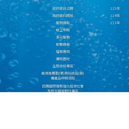
政府資訊公開
115年
政府資料開放
114年
服務據點
113年
線上申辦
多元服務
射擊通報
檔案應用
廉政園地
生態檢核專區
廠商推薦勤(業)務科技設(裝)
備產品申辦須知
因應國際情勢強化經濟社會
及民生國安韌性專區
隱私權保護宣告
資通安全政策
資料開放宣告