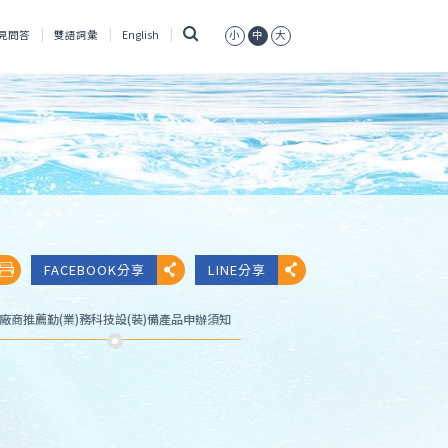
搜
見問答
雙語詞彙
English
小
中
大
尋
FACEBOOK分享
LINE分享
廠商推薦勤(業)務科技設(裝)備產品申辦須知