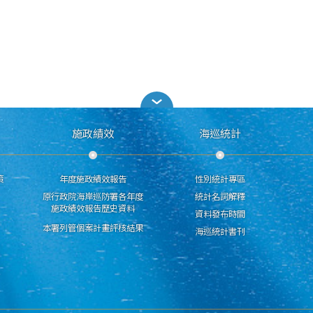
施政績效
海巡統計
策
年度施政績效報告
性別統計專區
原行政院海岸巡防署各年度
統計名詞解釋
施政績效報告歷史資料
資料發布時間
本署列管個案計畫評核結果
海巡統計書刊