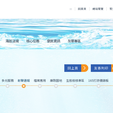
:::
回首頁
網站導覽
常
海巡法規
核心任務
便民資訊
灰帶專區
回上頁
友善列印
多元服務
射擊通報
檔案應用
廉政園地
生態檢核專區
165打詐儀錶板