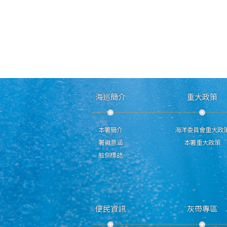
海巡簡介
重大政策
本署簡介
海洋委員會重大政
署徽意涵
本署重大政策
舷側標誌
便民資訊
灰帶專區