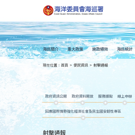
跳
到
主
要
內
容
Skip
to
main
content
海巡簡介
重大政策
施政績效
海巡統計
現在位置：
首頁
>
便民資訊
>
射擊通報
:::
政府資訊公開
政府資料開放
服務據點
線上申辦
因應國際情勢強化經濟社會及民生國安韌性專區
射擊通報