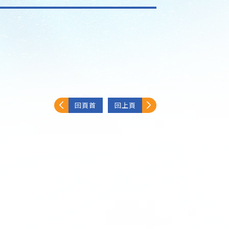
回頁首
回上頁