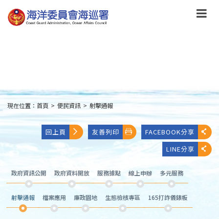
跳
到
主
要
內
容
Skip
to
main
content
現在位置：
首頁
>
便民資訊
>
射擊通報
:::
回上頁
友善列印
FACEBOOK分享
LINE分享
政府資訊公開
政府資料開放
服務據點
線上申辦
多元服務
射擊通報
檔案應用
廉政園地
生態檢核專區
165打詐儀錶板