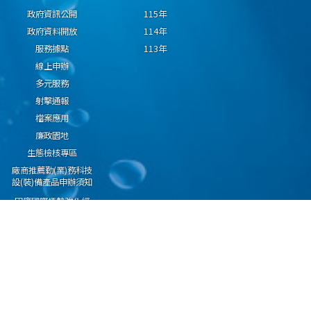
政府資訊公開
115年
政府資料開放
114年
服務據點
113年
線上申辦
多元服務
射擊通報
檔案應用
廉政園地
生態檢核專區
廠商推薦勤(業)務科技
設(裝)備產品申辦須知
因應國際情勢強化經
濟社會及民生國安韌
性專區
隱私權保護宣告
資通安全政策
資料開放宣告