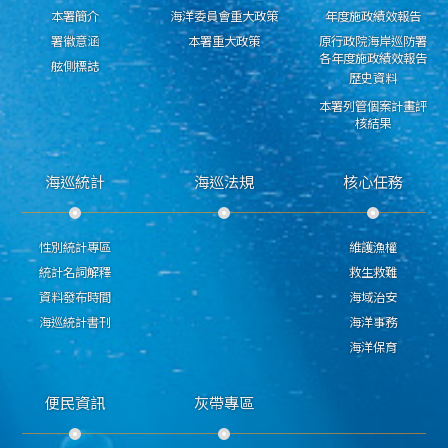
本署簡介
海洋委員會重大政策
年度施政績效報告
署徽意涵
本署重大政策
原行政院海岸巡防署
各年度施政績效報告
舷側標誌
歷史資料
本署列管個案計畫評
核結果
海巡統計
海巡法規
核心任務
性別統計專區
維護漁權
統計名詞解釋
救生救難
資料發布時間
海域治安
海巡統計書刊
海洋事務
海洋保育
便民資訊
灰帶專區