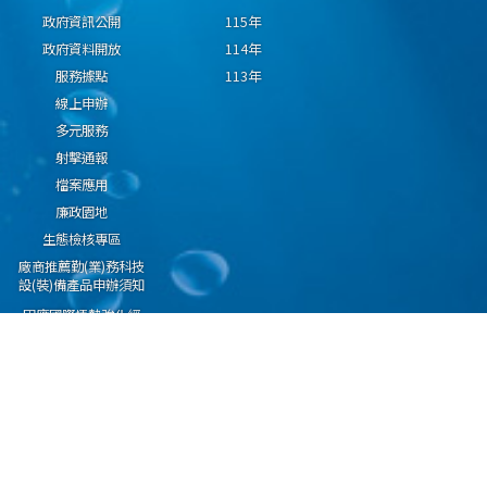
政府資訊公開
115年
政府資料開放
114年
服務據點
113年
線上申辦
多元服務
射擊通報
檔案應用
廉政園地
生態檢核專區
廠商推薦勤(業)務科技
設(裝)備產品申辦須知
因應國際情勢強化經
濟社會及民生國安韌
性專區
隱私權保護宣告
資通安全政策
資料開放宣告