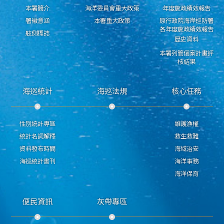
本署簡介
海洋委員會重大政策
年度施政績效報告
署徽意涵
本署重大政策
原行政院海岸巡防署
各年度施政績效報告
舷側標誌
歷史資料
本署列管個案計畫評
核結果
海巡統計
海巡法規
核心任務
性別統計專區
維護漁權
統計名詞解釋
救生救難
資料發布時間
海域治安
海巡統計書刊
海洋事務
海洋保育
便民資訊
灰帶專區