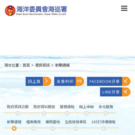
跳
到
主
要
內
容
Skip
to
main
content
現在位置：
首頁
>
便民資訊
>
射擊通報
:::
回上頁
友善列印
FACEBOOK分享
LINE分享
政府資訊公開
政府資料開放
服務據點
線上申辦
多元服務
射擊通報
檔案應用
廉政園地
生態檢核專區
165打詐儀錶板