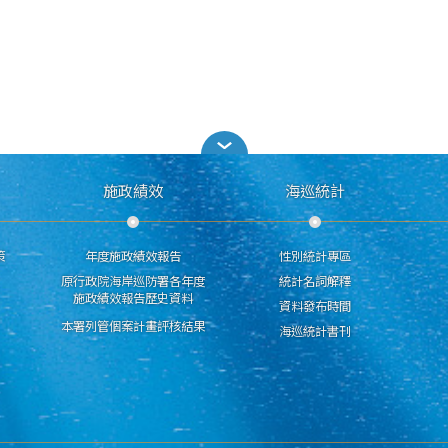
施政績效
海巡統計
策
年度施政績效報告
性別統計專區
原行政院海岸巡防署各年度
統計名詞解釋
施政績效報告歷史資料
資料發布時間
本署列管個案計畫評核結果
海巡統計書刊