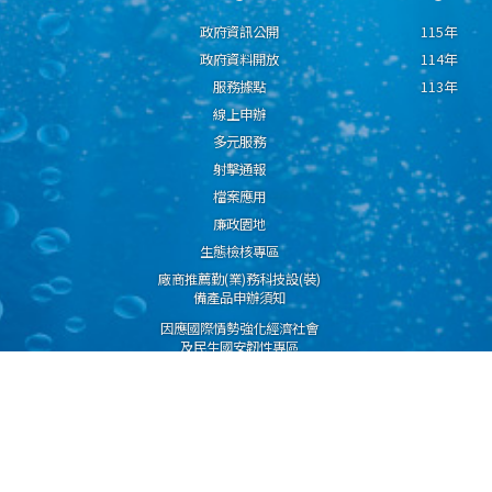
政府資訊公開
115年
政府資料開放
114年
服務據點
113年
線上申辦
多元服務
射擊通報
檔案應用
廉政園地
生態檢核專區
廠商推薦勤(業)務科技設(裝)
備產品申辦須知
因應國際情勢強化經濟社會
及民生國安韌性專區
隱私權保護宣告
資通安全政策
資料開放宣告