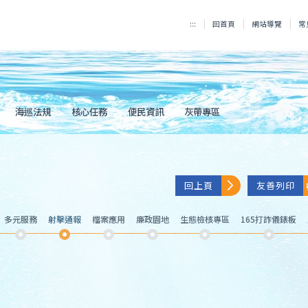
:::
回首頁
網站導覽
常
海巡法規
核心任務
便民資訊
灰帶專區
回上頁
友善列印
多元服務
射擊通報
檔案應用
廉政園地
生態檢核專區
165打詐儀錶板