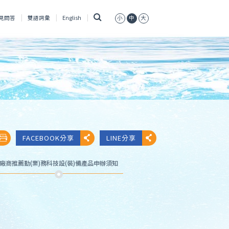
搜
見問答
雙語詞彙
English
小
中
大
尋
FACEBOOK分享
LINE分享
廠商推薦勤(業)務科技設(裝)備產品申辦須知