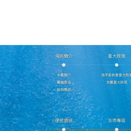
海巡簡介
重大政策
本署簡介
海洋委員會重大政
署徽意涵
本署重大政策
舷側標誌
便民資訊
灰帶專區