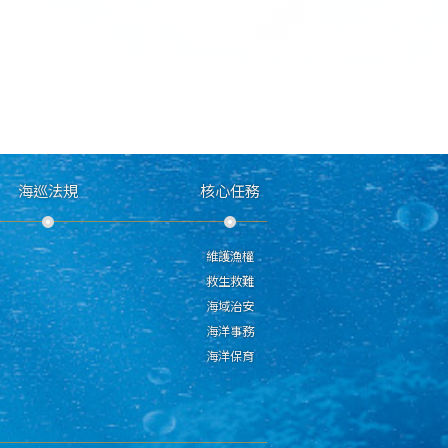
海巡法規
核心任務
維護漁權
救生救難
海域治安
海洋事務
海洋保育