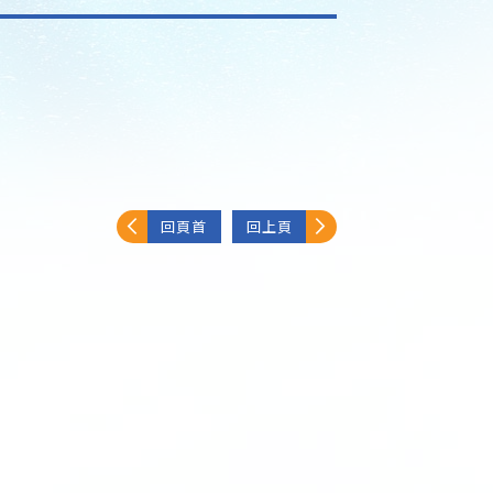
回頁首
回上頁