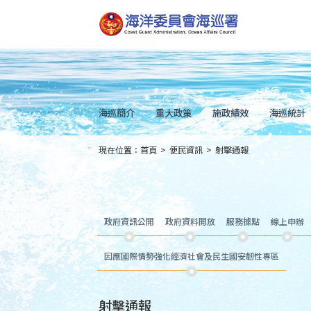
跳
到
主
要
內
容
Skip
to
main
content
海巡簡介
重大政策
施政績效
海巡統計
現在位置：
首頁
>
便民資訊
>
射擊通報
:::
政府資訊公開
政府資料開放
服務據點
線上申辦
因應國際情勢強化經濟社會及民生國安韌性專區
射擊通報