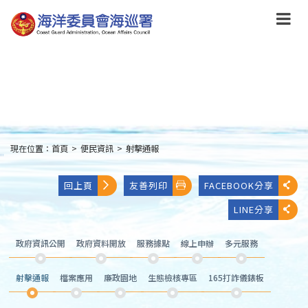
跳
到
主
要
內
容
Skip
to
main
content
現在位置：
首頁
>
便民資訊
>
射擊通報
:::
回上頁
友善列印
FACEBOOK分享
LINE分享
政府資訊公開
政府資料開放
服務據點
線上申辦
多元服務
射擊通報
檔案應用
廉政園地
生態檢核專區
165打詐儀錶板