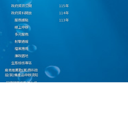
政府資訊公開
115年
政府資料開放
114年
服務據點
113年
線上申辦
多元服務
射擊通報
檔案應用
廉政園地
生態檢核專區
廠商推薦勤(業)務科技
設(裝)備產品申辦須知
因應國際情勢強化經
濟社會及民生國安韌
性專區
隱私權保護宣告
資通安全政策
資料開放宣告