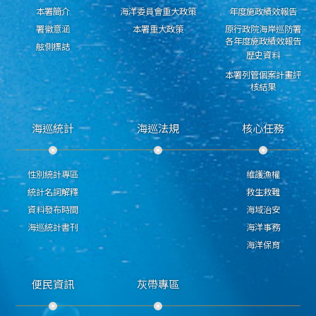
本署簡介
海洋委員會重大政策
年度施政績效報告
署徽意涵
本署重大政策
原行政院海岸巡防署
各年度施政績效報告
舷側標誌
歷史資料
本署列管個案計畫評
核結果
海巡統計
海巡法規
核心任務
性別統計專區
維護漁權
統計名詞解釋
救生救難
資料發布時間
海域治安
海巡統計書刊
海洋事務
海洋保育
便民資訊
灰帶專區