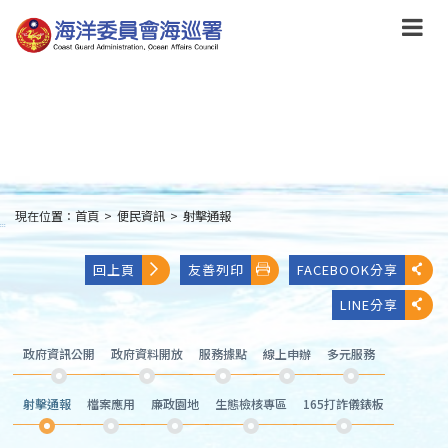
跳
到
主
要
內
容
Skip
to
main
content
現在位置：
首頁
>
便民資訊
>
射擊通報
:::
回上頁
友善列印
FACEBOOK分享
LINE分享
政府資訊公開
政府資料開放
服務據點
線上申辦
多元服務
射擊通報
檔案應用
廉政園地
生態檢核專區
165打詐儀錶板