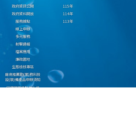
政府資訊公開
115年
政府資料開放
114年
服務據點
113年
線上申辦
多元服務
射擊通報
檔案應用
廉政園地
生態檢核專區
廠商推薦勤(業)務科技
設(裝)備產品申辦須知
因應國際情勢強化經
濟社會及民生國安韌
性專區
隱私權保護宣告
資通安全政策
資料開放宣告