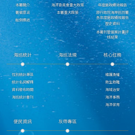
本署簡介
海洋委員會重大政策
年度施政績效報告
署徽意涵
本署重大政策
原行政院海岸巡防署
各年度施政績效報告
舷側標誌
歷史資料
本署列管個案計畫評
核結果
海巡統計
海巡法規
核心任務
性別統計專區
維護漁權
統計名詞解釋
救生救難
資料發布時間
海域治安
海巡統計書刊
海洋事務
海洋保育
便民資訊
灰帶專區