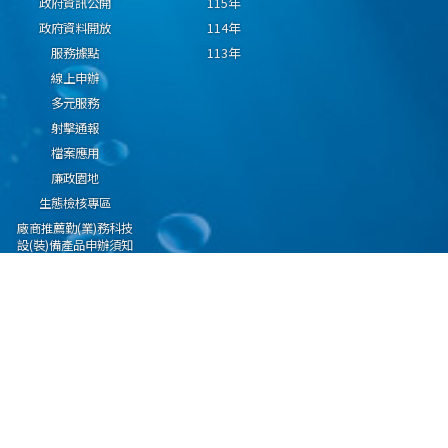
政府資訊公開
115年
政府資料開放
114年
服務據點
113年
線上申辦
多元服務
射擊通報
檔案應用
廉政園地
生態檢核專區
廠商推薦勤(業)務科技
設(裝)備產品申辦須知
因應國際情勢強化經
濟社會及民生國安韌
性專區
隱私權保護宣告
資通安全政策
資料開放宣告
海洋委員會海巡署版權所有 copyright 2009 海巡報案專線：118