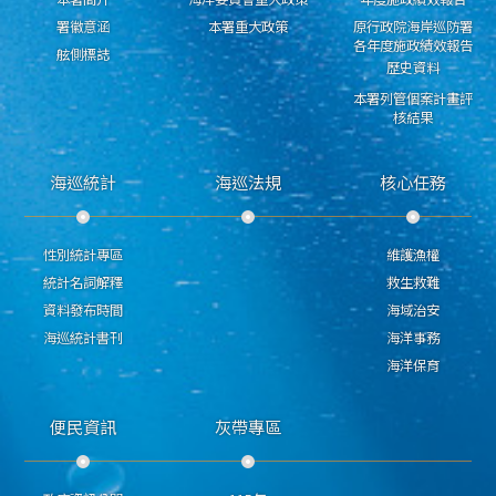
署徽意涵
本署重大政策
原行政院海岸巡防署
各年度施政績效報告
舷側標誌
歷史資料
本署列管個案計畫評
核結果
海巡統計
海巡法規
核心任務
性別統計專區
維護漁權
統計名詞解釋
救生救難
資料發布時間
海域治安
海巡統計書刊
海洋事務
海洋保育
便民資訊
灰帶專區