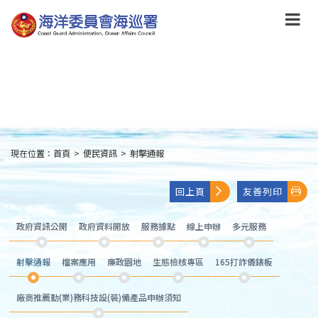
跳
到
主
要
內
容
Skip
to
main
content
現在位置：
首頁
>
便民資訊
>
射擊通報
:::
回上頁
友善列印
政府資訊公開
政府資料開放
服務據點
線上申辦
多元服務
射擊通報
檔案應用
廉政園地
生態檢核專區
165打詐儀錶板
廠商推薦勤(業)務科技設(裝)備產品申辦須知