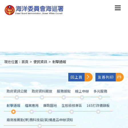
跳
到
主
要
內
容
Skip
to
main
content
現在位置：
首頁
>
便民資訊
>
射擊通報
:::
回上頁
友善列印
政府資訊公開
政府資料開放
服務據點
線上申辦
多元服務
射擊通報
檔案應用
廉政園地
生態檢核專區
165打詐儀錶板
廠商推薦勤(業)務科技設(裝)備產品申辦須知