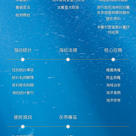
署徽意涵
本署重大政策
原行政院海岸巡防署
各年度施政績效報告
舷側標誌
歷史資料
本署列管個案計畫評
核結果
海巡統計
海巡法規
核心任務
性別統計專區
維護漁權
統計名詞解釋
救生救難
資料發布時間
海域治安
海巡統計書刊
海洋事務
海洋保育
便民資訊
灰帶專區