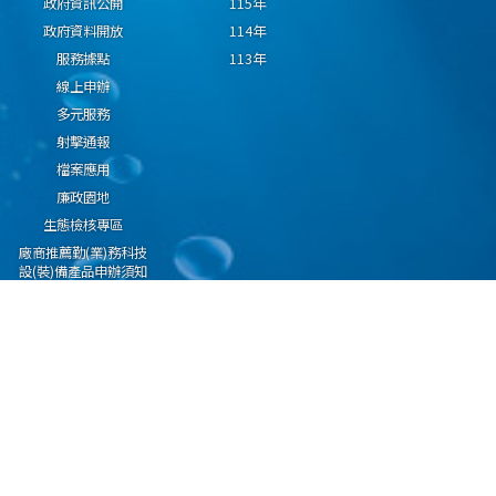
政府資訊公開
115年
政府資料開放
114年
服務據點
113年
線上申辦
多元服務
射擊通報
檔案應用
廉政園地
生態檢核專區
廠商推薦勤(業)務科技
設(裝)備產品申辦須知
因應國際情勢強化經
濟社會及民生國安韌
性專區
隱私權保護宣告
資通安全政策
資料開放宣告
海洋委員會海巡署版權所有 copyright 2009 海巡報案專線：118