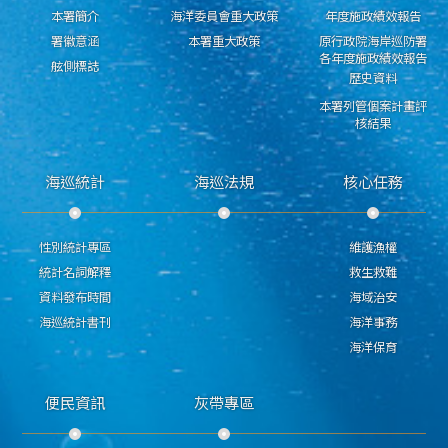
本署簡介
海洋委員會重大政策
年度施政績效報告
署徽意涵
本署重大政策
原行政院海岸巡防署
各年度施政績效報告
舷側標誌
歷史資料
本署列管個案計畫評
核結果
海巡統計
海巡法規
核心任務
性別統計專區
維護漁權
統計名詞解釋
救生救難
資料發布時間
海域治安
海巡統計書刊
海洋事務
海洋保育
便民資訊
灰帶專區