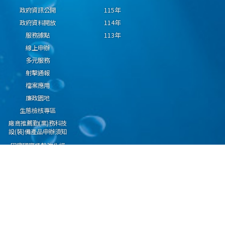
政府資訊公開
115年
政府資料開放
114年
服務據點
113年
線上申辦
多元服務
射擊通報
檔案應用
廉政園地
生態檢核專區
廠商推薦勤(業)務科技
設(裝)備產品申辦須知
因應國際情勢強化經
濟社會及民生國安韌
性專區
隱私權保護宣告
資通安全政策
資料開放宣告