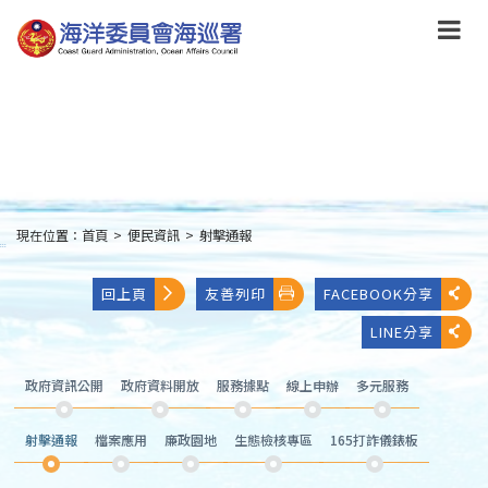
跳
到
主
要
內
容
Skip
to
main
content
現在位置：
首頁
>
便民資訊
>
射擊通報
:::
回上頁
友善列印
FACEBOOK分享
LINE分享
政府資訊公開
政府資料開放
服務據點
線上申辦
多元服務
射擊通報
檔案應用
廉政園地
生態檢核專區
165打詐儀錶板