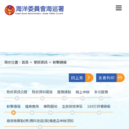
跳
到
主
要
內
容
Skip
to
main
content
現在位置：
首頁
>
便民資訊
>
射擊通報
:::
回上頁
友善列印
政府資訊公開
政府資料開放
服務據點
線上申辦
多元服務
射擊通報
檔案應用
廉政園地
生態檢核專區
165打詐儀錶板
廠商推薦勤(業)務科技設(裝)備產品申辦須知