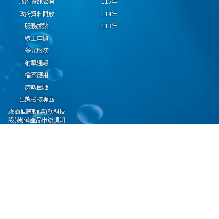
政府資訊公開
115年
政府資料開放
114年
服務據點
113年
線上申辦
多元服務
射擊通報
檔案應用
廉政園地
生態檢核專區
廠商推薦勤(業)務科技
設(裝)備產品申辦須知
因應國際情勢強化經
濟社會及民生國安韌
性專區
隱私權保護宣告
資通安全政策
資料開放宣告
海洋委員會海巡署版權所有 copyright 2009 海巡報案專線：118