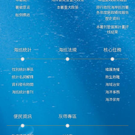
署徽意涵
本署重大政策
原行政院海岸巡防署
各年度施政績效報告
舷側標誌
歷史資料
本署列管個案計畫評
核結果
海巡統計
海巡法規
核心任務
性別統計專區
維護漁權
統計名詞解釋
救生救難
資料發布時間
海域治安
海巡統計書刊
海洋事務
海洋保育
便民資訊
灰帶專區