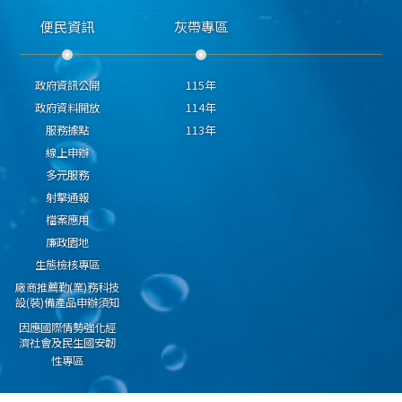
便民資訊
灰帶專區
政府資訊公開
115年
政府資料開放
114年
服務據點
113年
線上申辦
多元服務
射擊通報
檔案應用
廉政園地
生態檢核專區
廠商推薦勤(業)務科技
設(裝)備產品申辦須知
因應國際情勢強化經
濟社會及民生國安韌
性專區