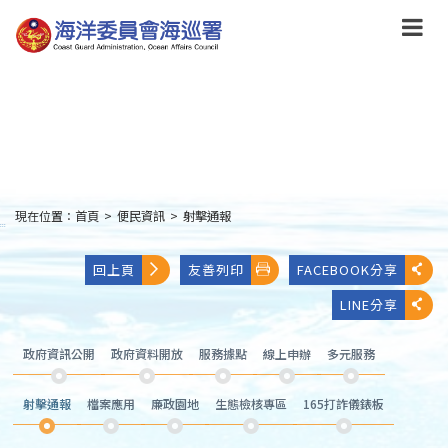
跳
到
主
要
內
容
Skip
to
main
content
現在位置：
首頁
>
便民資訊
>
射擊通報
:::
回上頁
友善列印
FACEBOOK分享
LINE分享
政府資訊公開
政府資料開放
服務據點
線上申辦
多元服務
射擊通報
檔案應用
廉政園地
生態檢核專區
165打詐儀錶板