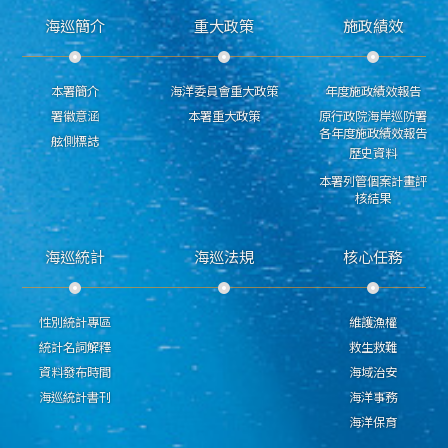
海巡簡介
重大政策
施政績效
本署簡介
海洋委員會重大政策
年度施政績效報告
署徽意涵
本署重大政策
原行政院海岸巡防署
各年度施政績效報告
舷側標誌
歷史資料
本署列管個案計畫評
核結果
海巡統計
海巡法規
核心任務
性別統計專區
維護漁權
統計名詞解釋
救生救難
資料發布時間
海域治安
海巡統計書刊
海洋事務
海洋保育