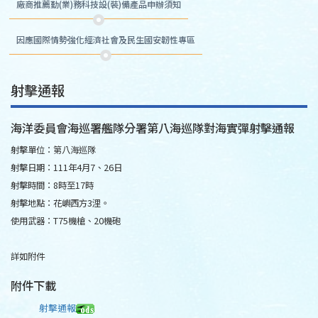
廠商推薦勤(業)務科技設(裝)備產品申辦須知
因應國際情勢強化經濟社會及民生國安韌性專區
射擊通報
海洋委員會海巡署艦隊分署第八海巡隊對海實彈射擊通報
射擊單位：第八海巡隊
射擊日期：111年4月7、26日
射擊時間：8時至17時
射擊地點：花嶼西方3浬。
使用武器：T75機槍、20機砲
詳如附件
附件下載
射擊通報