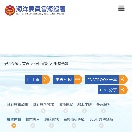
跳
到
主
要
內
容
Skip
to
main
content
現在位置：
首頁
>
便民資訊
>
射擊通報
:::
回上頁
友善列印
FACEBOOK分享
LINE分享
政府資訊公開
政府資料開放
服務據點
線上申辦
多元服務
射擊通報
檔案應用
廉政園地
生態檢核專區
165打詐儀錶板