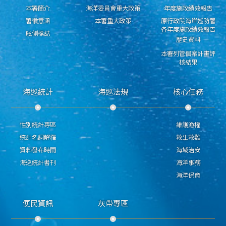
本署簡介
海洋委員會重大政策
年度施政績效報告
署徽意涵
本署重大政策
原行政院海岸巡防署
各年度施政績效報告
舷側標誌
歷史資料
本署列管個案計畫評
核結果
海巡統計
海巡法規
核心任務
性別統計專區
維護漁權
統計名詞解釋
救生救難
資料發布時間
海域治安
海巡統計書刊
海洋事務
海洋保育
便民資訊
灰帶專區