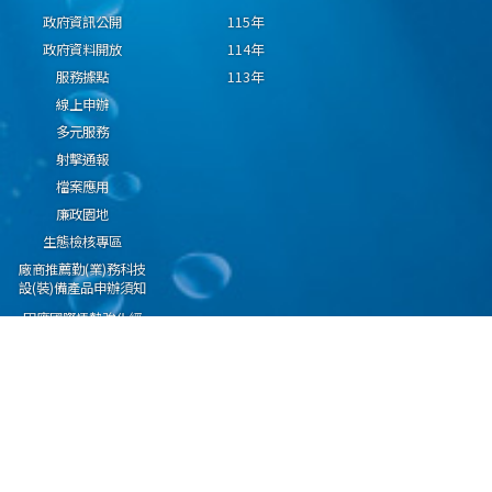
政府資訊公開
115年
政府資料開放
114年
服務據點
113年
線上申辦
多元服務
射擊通報
檔案應用
廉政園地
生態檢核專區
廠商推薦勤(業)務科技
設(裝)備產品申辦須知
因應國際情勢強化經
濟社會及民生國安韌
性專區
隱私權保護宣告
資通安全政策
資料開放宣告