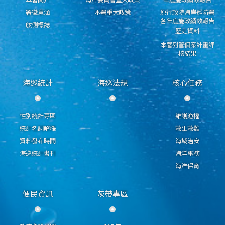
署徽意涵
本署重大政策
原行政院海岸巡防署
各年度施政績效報告
舷側標誌
歷史資料
本署列管個案計畫評
核結果
海巡統計
海巡法規
核心任務
性別統計專區
維護漁權
統計名詞解釋
救生救難
資料發布時間
海域治安
海巡統計書刊
海洋事務
海洋保育
便民資訊
灰帶專區