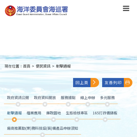
跳
到
主
要
內
容
Skip
to
main
content
現在位置：
首頁
>
便民資訊
>
射擊通報
:::
回上頁
友善列印
政府資訊公開
政府資料開放
服務據點
線上申辦
多元服務
射擊通報
檔案應用
廉政園地
生態檢核專區
165打詐儀錶板
廠商推薦勤(業)務科技設(裝)備產品申辦須知