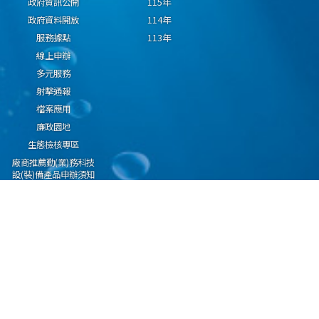
政府資訊公開
115年
政府資料開放
114年
服務據點
113年
線上申辦
多元服務
射擊通報
檔案應用
廉政園地
生態檢核專區
廠商推薦勤(業)務科技
設(裝)備產品申辦須知
因應國際情勢強化經
濟社會及民生國安韌
性專區
隱私權保護宣告
資通安全政策
資料開放宣告
海洋委員會海巡署版權所有 copyright 2009 海巡報案專線：118