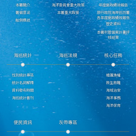
本署簡介
海洋委員會重大政策
年度施政績效報告
署徽意涵
本署重大政策
原行政院海岸巡防署
各年度施政績效報告
舷側標誌
歷史資料
本署列管個案計畫評
核結果
海巡統計
海巡法規
核心任務
性別統計專區
維護漁權
統計名詞解釋
救生救難
資料發布時間
海域治安
海巡統計書刊
海洋事務
海洋保育
便民資訊
灰帶專區