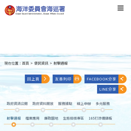
跳
到
主
要
內
容
Skip
to
main
content
現在位置：
首頁
>
便民資訊
>
射擊通報
:::
回上頁
友善列印
FACEBOOK分享
LINE分享
政府資訊公開
政府資料開放
服務據點
線上申辦
多元服務
射擊通報
檔案應用
廉政園地
生態檢核專區
165打詐儀錶板