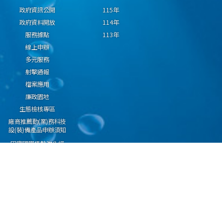
政府資訊公開
115年
政府資料開放
114年
服務據點
113年
線上申辦
多元服務
射擊通報
檔案應用
廉政園地
生態檢核專區
廠商推薦勤(業)務科技
設(裝)備產品申辦須知
因應國際情勢強化經
濟社會及民生國安韌
性專區
隱私權保護宣告
資通安全政策
資料開放宣告