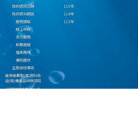
政府資訊公開
115年
政府資料開放
114年
服務據點
113年
線上申辦
多元服務
射擊通報
檔案應用
廉政園地
生態檢核專區
廠商推薦勤(業)務科技
設(裝)備產品申辦須知
因應國際情勢強化經
濟社會及民生國安韌
性專區
隱私權保護宣告
資通安全政策
資料開放宣告