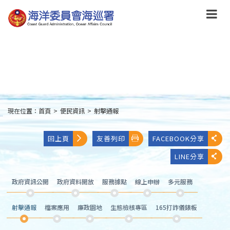
跳
到
主
要
內
容
Skip
to
main
content
現在位置：
首頁
>
便民資訊
>
射擊通報
:::
回上頁
友善列印
FACEBOOK分享
LINE分享
政府資訊公開
政府資料開放
服務據點
線上申辦
多元服務
射擊通報
檔案應用
廉政園地
生態檢核專區
165打詐儀錶板