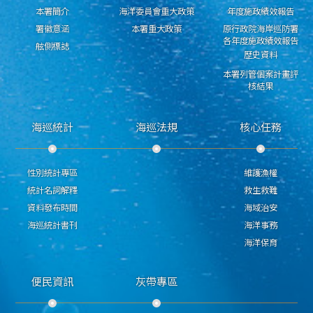
本署簡介
海洋委員會重大政策
年度施政績效報告
署徽意涵
本署重大政策
原行政院海岸巡防署
各年度施政績效報告
舷側標誌
歷史資料
本署列管個案計畫評
核結果
海巡統計
海巡法規
核心任務
性別統計專區
維護漁權
統計名詞解釋
救生救難
資料發布時間
海域治安
海巡統計書刊
海洋事務
海洋保育
便民資訊
灰帶專區