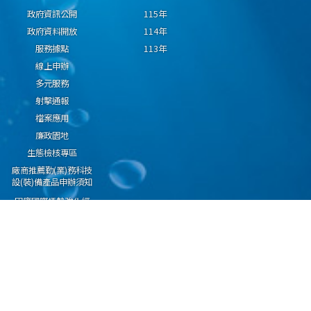
政府資訊公開
115年
政府資料開放
114年
服務據點
113年
線上申辦
多元服務
射擊通報
檔案應用
廉政園地
生態檢核專區
廠商推薦勤(業)務科技
設(裝)備產品申辦須知
因應國際情勢強化經
濟社會及民生國安韌
性專區
隱私權保護宣告
資通安全政策
資料開放宣告