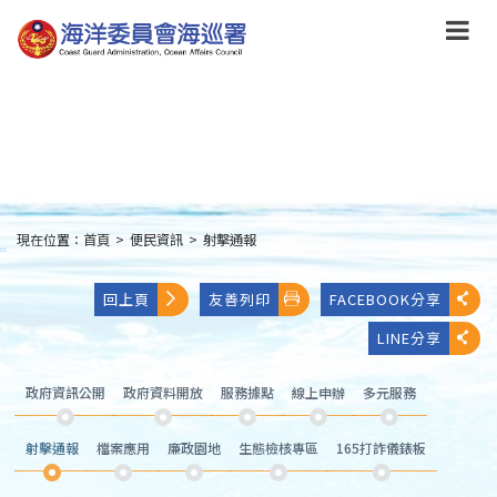
跳
到
主
要
內
容
Skip
to
main
content
現在位置：
首頁
>
便民資訊
>
射擊通報
:::
回上頁
友善列印
FACEBOOK分享
LINE分享
政府資訊公開
政府資料開放
服務據點
線上申辦
多元服務
射擊通報
檔案應用
廉政園地
生態檢核專區
165打詐儀錶板