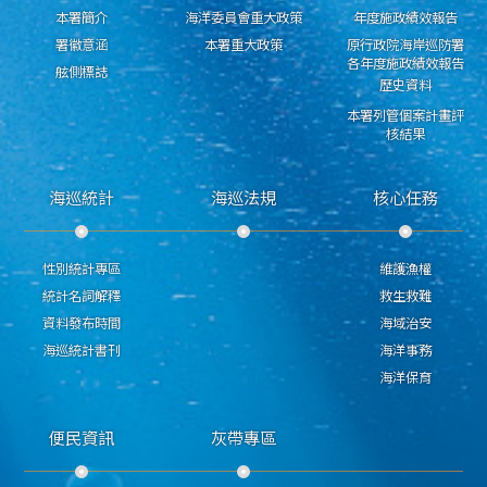
本署簡介
海洋委員會重大政策
年度施政績效報告
署徽意涵
本署重大政策
原行政院海岸巡防署
各年度施政績效報告
舷側標誌
歷史資料
本署列管個案計畫評
核結果
海巡統計
海巡法規
核心任務
性別統計專區
維護漁權
統計名詞解釋
救生救難
資料發布時間
海域治安
海巡統計書刊
海洋事務
海洋保育
便民資訊
灰帶專區