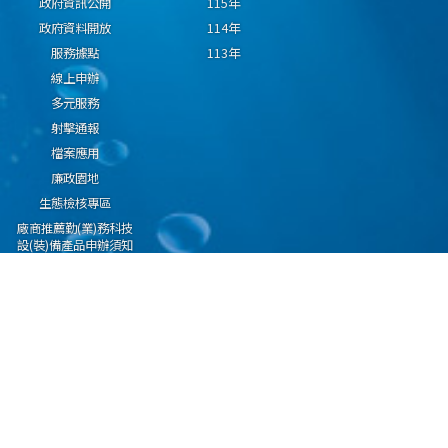
政府資訊公開
115年
政府資料開放
114年
服務據點
113年
線上申辦
多元服務
射擊通報
檔案應用
廉政園地
生態檢核專區
廠商推薦勤(業)務科技
設(裝)備產品申辦須知
因應國際情勢強化經
濟社會及民生國安韌
性專區
隱私權保護宣告
資通安全政策
資料開放宣告
海洋委員會海巡署版權所有 copyright 2009 海巡報案專線：118