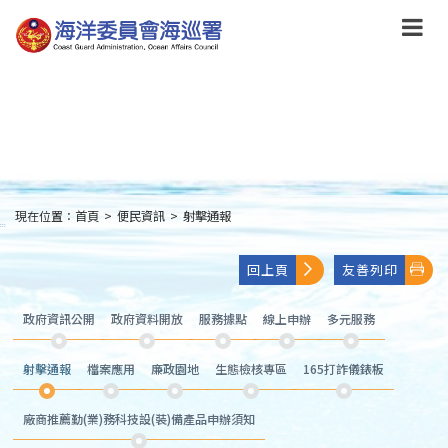
跳
到
主
要
內
容
Skip
to
main
content
現在位置：
首頁
>
便民資訊
>
射擊通報
:::
回上頁
友善列印
政府資訊公開
政府資料開放
服務據點
線上申辦
多元服務
射擊通報
檔案應用
廉政園地
生態檢核專區
165打詐儀錶板
廠商推薦勤(業)務科技設(裝)備產品申辦須知