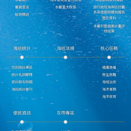
署徽意涵
本署重大政策
原行政院海岸巡防署
各年度施政績效報告
舷側標誌
歷史資料
本署列管個案計畫評
核結果
海巡統計
海巡法規
核心任務
性別統計專區
維護漁權
統計名詞解釋
救生救難
資料發布時間
海域治安
海巡統計書刊
海洋事務
海洋保育
便民資訊
灰帶專區