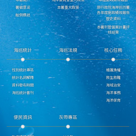
署徽意涵
本署重大政策
原行政院海岸巡防署
各年度施政績效報告
舷側標誌
歷史資料
本署列管個案計畫評
核結果
海巡統計
海巡法規
核心任務
性別統計專區
維護漁權
統計名詞解釋
救生救難
資料發布時間
海域治安
海巡統計書刊
海洋事務
海洋保育
便民資訊
灰帶專區