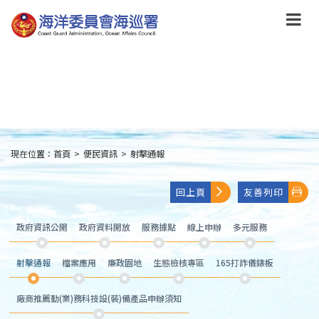
跳
到
主
要
內
容
Skip
to
main
content
現在位置：
首頁
>
便民資訊
>
射擊通報
:::
回上頁
友善列印
政府資訊公開
政府資料開放
服務據點
線上申辦
多元服務
射擊通報
檔案應用
廉政園地
生態檢核專區
165打詐儀錶板
廠商推薦勤(業)務科技設(裝)備產品申辦須知