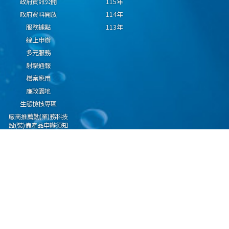
政府資訊公開
115年
政府資料開放
114年
服務據點
113年
線上申辦
多元服務
射擊通報
檔案應用
廉政園地
生態檢核專區
廠商推薦勤(業)務科技
設(裝)備產品申辦須知
因應國際情勢強化經
濟社會及民生國安韌
性專區
隱私權保護宣告
資通安全政策
資料開放宣告
海洋委員會海巡署版權所有 copyright 2009 海巡報案專線：118