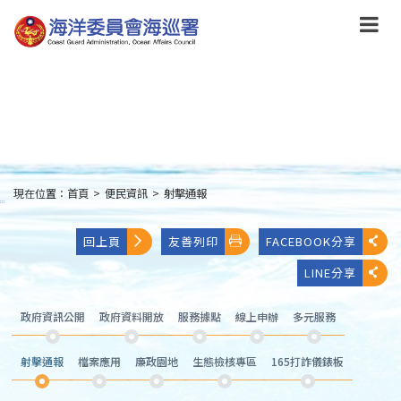
跳
到
主
要
內
容
Skip
to
main
content
現在位置：
首頁
>
便民資訊
>
射擊通報
:::
回上頁
友善列印
FACEBOOK分享
LINE分享
政府資訊公開
政府資料開放
服務據點
線上申辦
多元服務
射擊通報
檔案應用
廉政園地
生態檢核專區
165打詐儀錶板