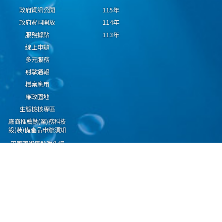
政府資訊公開
115年
政府資料開放
114年
服務據點
113年
線上申辦
多元服務
射擊通報
檔案應用
廉政園地
生態檢核專區
廠商推薦勤(業)務科技
設(裝)備產品申辦須知
因應國際情勢強化經
濟社會及民生國安韌
性專區
隱私權保護宣告
資通安全政策
資料開放宣告