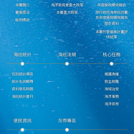
本署簡介
海洋委員會重大政策
年度施政績效報告
署徽意涵
本署重大政策
原行政院海岸巡防署
各年度施政績效報告
舷側標誌
歷史資料
本署列管個案計畫評
核結果
海巡統計
海巡法規
核心任務
性別統計專區
維護漁權
統計名詞解釋
救生救難
資料發布時間
海域治安
海巡統計書刊
海洋事務
海洋保育
便民資訊
灰帶專區