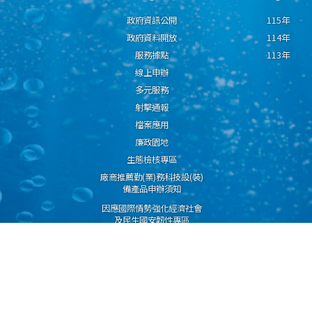
政府資訊公開
115年
政府資料開放
114年
服務據點
113年
線上申辦
多元服務
射擊通報
檔案應用
廉政園地
生態檢核專區
廠商推薦勤(業)務科技設(裝)
備產品申辦須知
因應國際情勢強化經濟社會
及民生國安韌性專區
隱私權保護宣告
資通安全政策
資料開放宣告