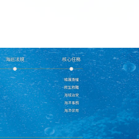
海巡法規
核心任務
維護漁權
救生救難
海域治安
海洋事務
海洋保育