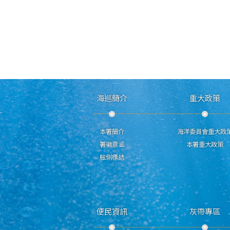
海巡簡介
重大政策
本署簡介
海洋委員會重大政
署徽意涵
本署重大政策
舷側標誌
便民資訊
灰帶專區