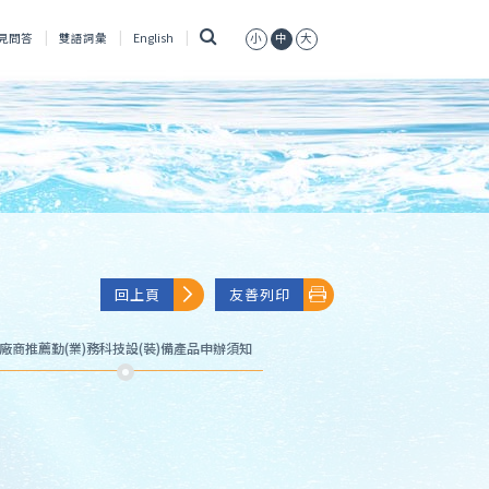
搜
見問答
雙語詞彙
English
小
中
大
尋
回上頁
友善列印
廠商推薦勤(業)務科技設(裝)備產品申辦須知