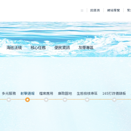
:::
回首頁
網站導覽
常
海巡法規
核心任務
便民資訊
灰帶專區
多元服務
射擊通報
檔案應用
廉政園地
生態檢核專區
165打詐儀錶板