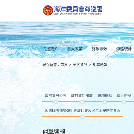
跳
到
主
要
內
容
Skip
to
main
content
海巡簡介
重大政策
施政績效
海巡統計
現在位置：
首頁
>
便民資訊
>
射擊通報
:::
政府資訊公開
政府資料開放
服務據點
線上申辦
因應國際情勢強化經濟社會及民生國安韌性專區
射擊通報