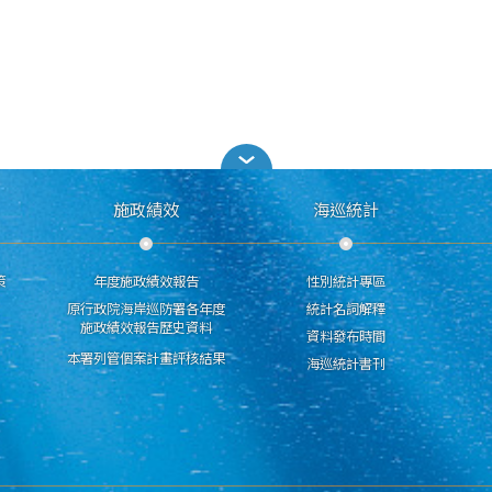
施政績效
海巡統計
策
年度施政績效報告
性別統計專區
原行政院海岸巡防署各年度
統計名詞解釋
施政績效報告歷史資料
資料發布時間
本署列管個案計畫評核結果
海巡統計書刊