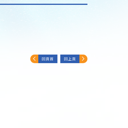
回頁首
回上頁