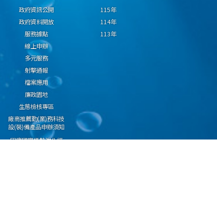
政府資訊公開
115年
政府資料開放
114年
服務據點
113年
線上申辦
多元服務
射擊通報
檔案應用
廉政園地
生態檢核專區
廠商推薦勤(業)務科技
設(裝)備產品申辦須知
因應國際情勢強化經
濟社會及民生國安韌
性專區
隱私權保護宣告
資通安全政策
資料開放宣告