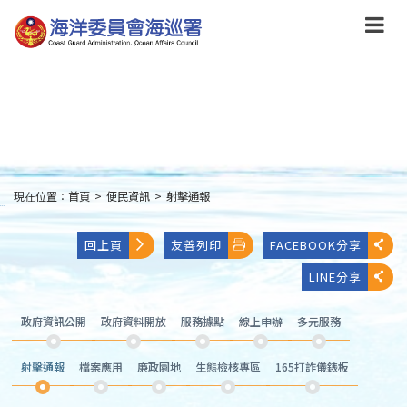
跳
到
主
要
內
容
Skip
to
main
content
現在位置：
首頁
>
便民資訊
>
射擊通報
:::
回上頁
友善列印
FACEBOOK分享
LINE分享
政府資訊公開
政府資料開放
服務據點
線上申辦
多元服務
射擊通報
檔案應用
廉政園地
生態檢核專區
165打詐儀錶板