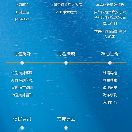
本署簡介
海洋委員會重大政策
年度施政績效報告
署徽意涵
本署重大政策
原行政院海岸巡防署
各年度施政績效報告
舷側標誌
歷史資料
本署列管個案計畫評
核結果
海巡統計
海巡法規
核心任務
性別統計專區
維護漁權
統計名詞解釋
救生救難
資料發布時間
海域治安
海巡統計書刊
海洋事務
海洋保育
便民資訊
灰帶專區