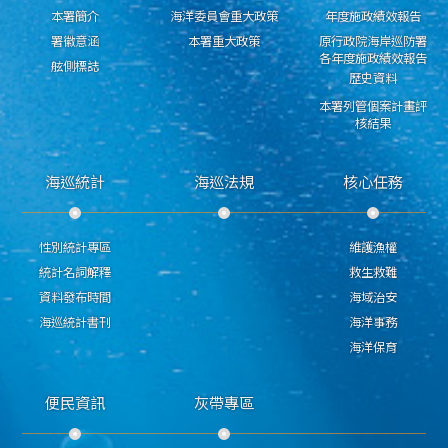
本署簡介
海洋委員會重大政策
年度施政績效報告
署徽意涵
本署重大政策
原行政院海岸巡防署
各年度施政績效報告
舷側標誌
歷史資料
本署列管個案計畫評
核結果
海巡統計
海巡法規
核心任務
性別統計專區
維護漁權
統計名詞解釋
救生救難
資料發布時間
海域治安
海巡統計書刊
海洋事務
海洋保育
便民資訊
灰帶專區