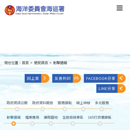
跳
到
主
要
內
容
Skip
to
main
content
現在位置：
首頁
>
便民資訊
>
射擊通報
:::
回上頁
友善列印
FACEBOOK分享
LINE分享
政府資訊公開
政府資料開放
服務據點
線上申辦
多元服務
射擊通報
檔案應用
廉政園地
生態檢核專區
165打詐儀錶板