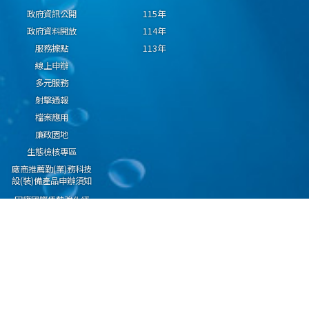
政府資訊公開
115年
政府資料開放
114年
服務據點
113年
線上申辦
多元服務
射擊通報
檔案應用
廉政園地
生態檢核專區
廠商推薦勤(業)務科技
設(裝)備產品申辦須知
因應國際情勢強化經
濟社會及民生國安韌
性專區
隱私權保護宣告
資通安全政策
資料開放宣告