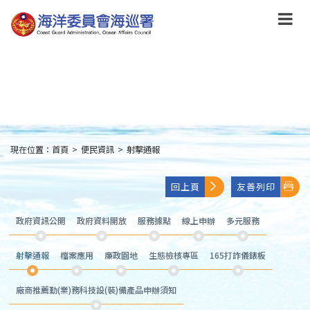
跳
到
主
要
內
容
Skip
to
main
content
現在位置：
首頁
>
便民資訊
>
射擊通報
:::
回上頁
友善列印
政府資訊公開
政府資料開放
服務據點
線上申辦
多元服務
射擊通報
檔案應用
廉政園地
生態檢核專區
165打詐儀錶板
廠商推薦勤(業)務科技設(裝)備產品申辦須知