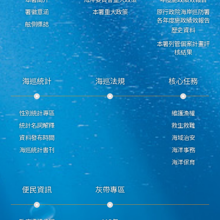
署徽意涵
本署重大政策
原行政院海岸巡防署
各年度施政績效報告
舷側標誌
歷史資料
本署列管個案計畫評
核結果
海巡統計
海巡法規
核心任務
性別統計專區
維護漁權
統計名詞解釋
救生救難
資料發布時間
海域治安
海巡統計書刊
海洋事務
海洋保育
便民資訊
灰帶專區