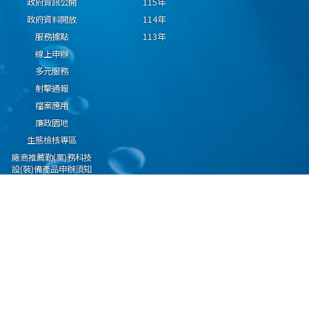
政府資訊公開
115年
政府資料開放
114年
服務據點
113年
線上申辦
多元服務
射擊通報
檔案應用
廉政園地
生態檢核專區
廠商推薦勤(業)務科技
設(裝)備產品申辦須知
因應國際情勢強化經
濟社會及民生國安韌
性專區
隱私權保護宣告
資通安全政策
資料開放宣告
海洋委員會海巡署版權所有 copyright 2009 海巡報案專線：118