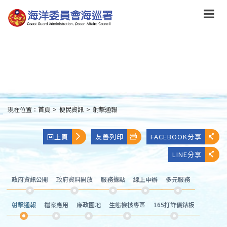
跳
到
主
要
內
容
Skip
to
main
content
現在位置：
首頁
>
便民資訊
>
射擊通報
:::
回上頁
友善列印
FACEBOOK分享
LINE分享
政府資訊公開
政府資料開放
服務據點
線上申辦
多元服務
射擊通報
檔案應用
廉政園地
生態檢核專區
165打詐儀錶板