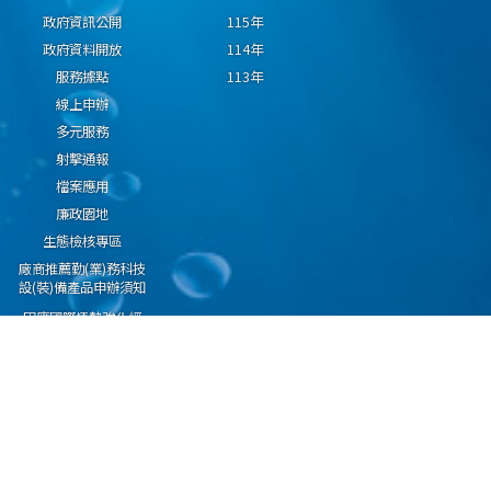
政府資訊公開
115年
政府資料開放
114年
服務據點
113年
線上申辦
多元服務
射擊通報
檔案應用
廉政園地
生態檢核專區
廠商推薦勤(業)務科技
設(裝)備產品申辦須知
因應國際情勢強化經
濟社會及民生國安韌
性專區
隱私權保護宣告
資通安全政策
資料開放宣告