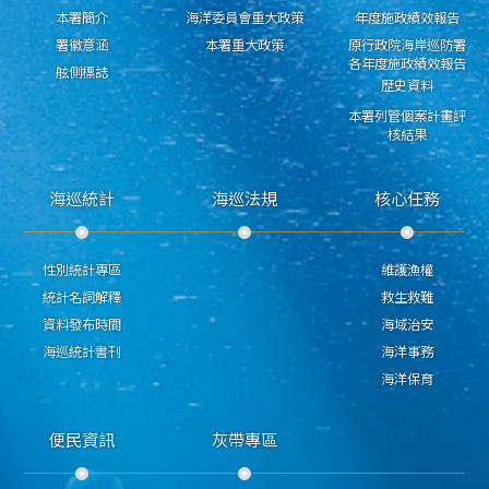
本署簡介
海洋委員會重大政策
年度施政績效報告
署徽意涵
本署重大政策
原行政院海岸巡防署
各年度施政績效報告
舷側標誌
歷史資料
本署列管個案計畫評
核結果
海巡統計
海巡法規
核心任務
性別統計專區
維護漁權
統計名詞解釋
救生救難
資料發布時間
海域治安
海巡統計書刊
海洋事務
海洋保育
便民資訊
灰帶專區