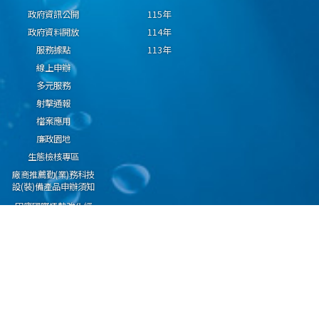
政府資訊公開
115年
政府資料開放
114年
服務據點
113年
線上申辦
多元服務
射擊通報
檔案應用
廉政園地
生態檢核專區
廠商推薦勤(業)務科技
設(裝)備產品申辦須知
因應國際情勢強化經
濟社會及民生國安韌
性專區
隱私權保護宣告
資通安全政策
資料開放宣告