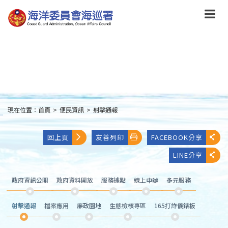
跳
到
主
要
內
容
Skip
to
main
content
現在位置：
首頁
>
便民資訊
>
射擊通報
:::
回上頁
友善列印
FACEBOOK分享
LINE分享
政府資訊公開
政府資料開放
服務據點
線上申辦
多元服務
射擊通報
檔案應用
廉政園地
生態檢核專區
165打詐儀錶板