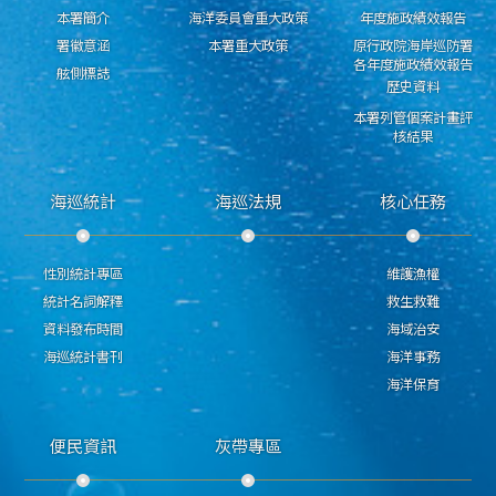
本署簡介
海洋委員會重大政策
年度施政績效報告
署徽意涵
本署重大政策
原行政院海岸巡防署
各年度施政績效報告
舷側標誌
歷史資料
本署列管個案計畫評
核結果
海巡統計
海巡法規
核心任務
性別統計專區
維護漁權
統計名詞解釋
救生救難
資料發布時間
海域治安
海巡統計書刊
海洋事務
海洋保育
便民資訊
灰帶專區