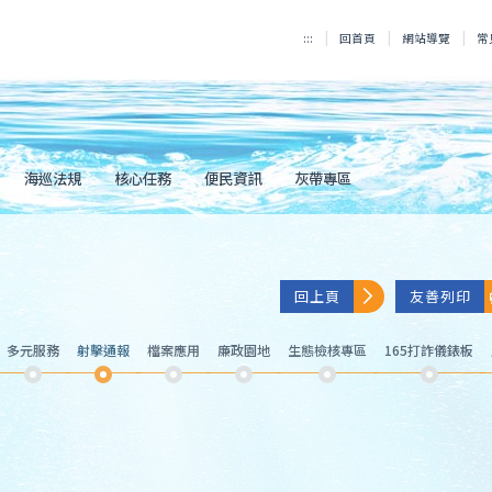
:::
回首頁
網站導覽
常
海巡法規
核心任務
便民資訊
灰帶專區
回上頁
友善列印
多元服務
射擊通報
檔案應用
廉政園地
生態檢核專區
165打詐儀錶板