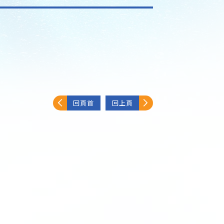
回頁首
回上頁