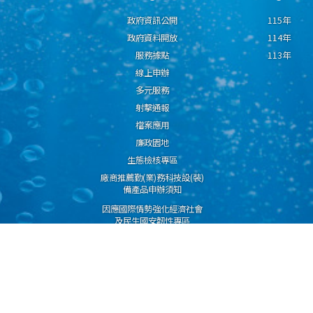
政府資訊公開
115年
政府資料開放
114年
服務據點
113年
線上申辦
多元服務
射擊通報
檔案應用
廉政園地
生態檢核專區
廠商推薦勤(業)務科技設(裝)
備產品申辦須知
因應國際情勢強化經濟社會
及民生國安韌性專區
隱私權保護宣告
資通安全政策
資料開放宣告