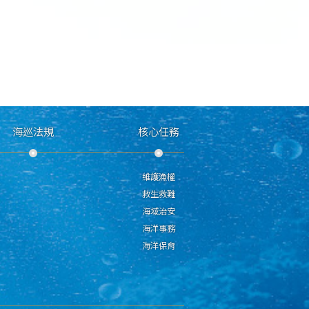
海巡法規
核心任務
維護漁權
救生救難
海域治安
海洋事務
海洋保育