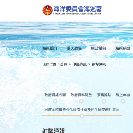
跳
到
主
要
內
容
Skip
to
main
content
海巡簡介
重大政策
施政績效
海巡統計
現在位置：
首頁
>
便民資訊
>
射擊通報
:::
政府資訊公開
政府資料開放
服務據點
線上申辦
因應國際情勢強化經濟社會及民生國安韌性專區
射擊通報