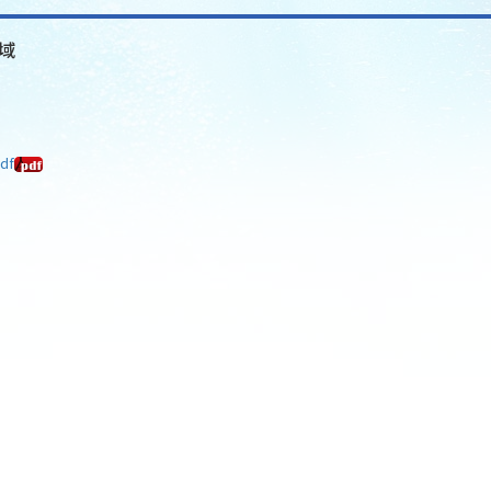
)域
df