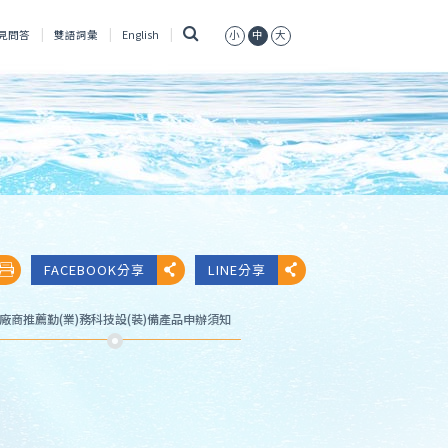
搜
見問答
雙語詞彙
English
小
中
大
尋
FACEBOOK分享
LINE分享
廠商推薦勤(業)務科技設(裝)備產品申辦須知