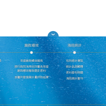
施政績效
海巡統計
策
年度施政績效報告
性別統計專區
原行政院海岸巡防署各年度
統計名詞解釋
施政績效報告歷史資料
資料發布時間
本署列管個案計畫評核結果
海巡統計書刊