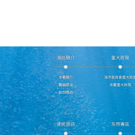
海巡簡介
重大政策
本署簡介
海洋委員會重大政
署徽意涵
本署重大政策
舷側標誌
便民資訊
灰帶專區