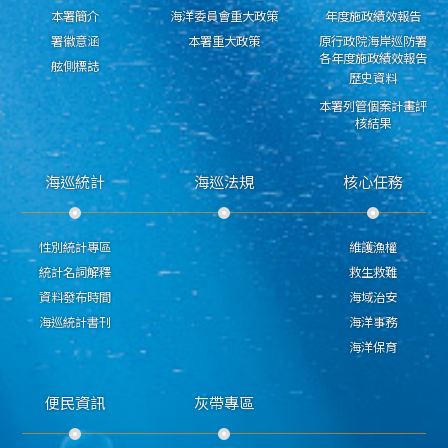
本署簡介
海洋委員會重大政策
年度施政績效報告
署徽意涵
本署重大政策
原行政院海岸巡防署
各年度施政績效報告
舷側標誌
歷史資料
本署列管個案計畫評
核結果
海巡統計
海巡法規
核心任務
性別統計專區
維護漁權
統計名詞解釋
救生救難
資料發布時間
海域治安
海巡統計書刊
海洋事務
海洋保育
便民資訊
灰帶專區