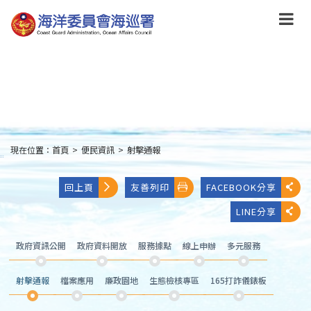
跳
到
主
要
內
容
Skip
to
main
content
現在位置：
首頁
>
便民資訊
>
射擊通報
:::
回上頁
友善列印
FACEBOOK分享
LINE分享
政府資訊公開
政府資料開放
服務據點
線上申辦
多元服務
射擊通報
檔案應用
廉政園地
生態檢核專區
165打詐儀錶板