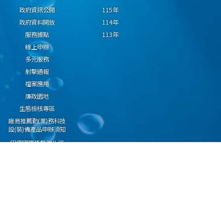
政府資訊公開
115年
政府資料開放
114年
服務據點
113年
線上申辦
多元服務
射擊通報
檔案應用
廉政園地
生態檢核專區
廠商推薦勤(業)務科技
設(裝)備產品申辦須知
因應國際情勢強化經
濟社會及民生國安韌
性專區
隱私權保護宣告
資通安全政策
資料開放宣告