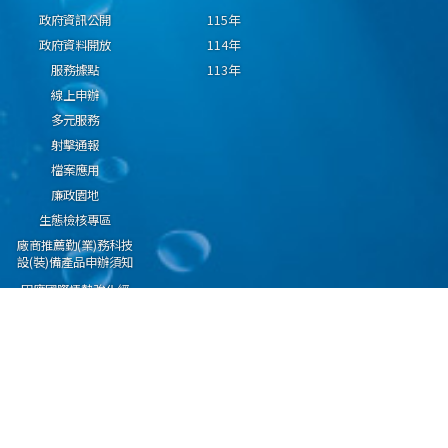
政府資訊公開
115年
政府資料開放
114年
服務據點
113年
線上申辦
多元服務
射擊通報
檔案應用
廉政園地
生態檢核專區
廠商推薦勤(業)務科技
設(裝)備產品申辦須知
因應國際情勢強化經
濟社會及民生國安韌
性專區
隱私權保護宣告
資通安全政策
資料開放宣告