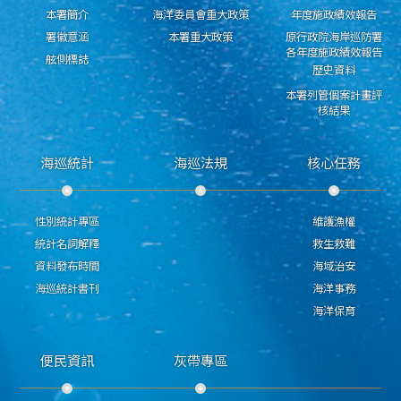
本署簡介
海洋委員會重大政策
年度施政績效報告
署徽意涵
本署重大政策
原行政院海岸巡防署
各年度施政績效報告
舷側標誌
歷史資料
本署列管個案計畫評
核結果
海巡統計
海巡法規
核心任務
性別統計專區
維護漁權
統計名詞解釋
救生救難
資料發布時間
海域治安
海巡統計書刊
海洋事務
海洋保育
便民資訊
灰帶專區