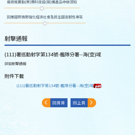
廠商推薦勤(業)務科技設(裝)備產品申辦須知
因應國際情勢強化經濟社會及民生國安韌性專區
射擊通報
(111)署巡勤射字第134號-艦隊分署--海(空)域
詳如射擊通報
附件下載
(111)署巡勤射字第134號-艦隊分署--海(空)域
回頁首
回上頁