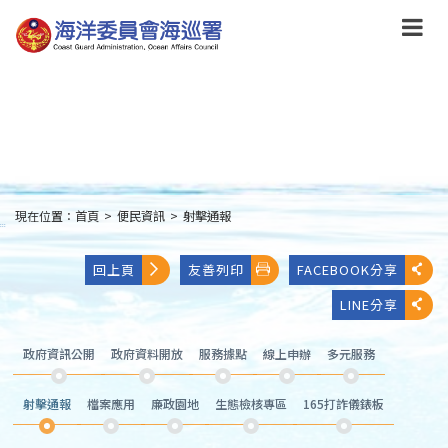
跳
到
主
要
內
容
Skip
to
main
content
現在位置：
首頁
>
便民資訊
>
射擊通報
:::
回上頁
友善列印
FACEBOOK分享
LINE分享
政府資訊公開
政府資料開放
服務據點
線上申辦
多元服務
射擊通報
檔案應用
廉政園地
生態檢核專區
165打詐儀錶板