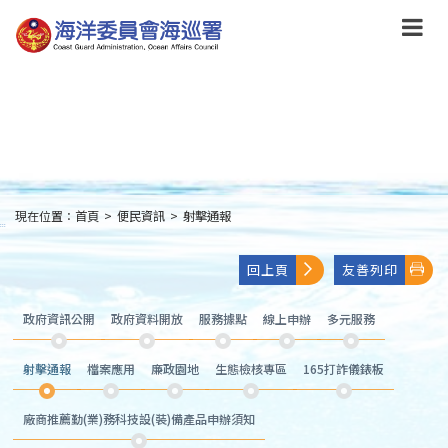
跳
到
主
要
內
容
Skip
to
main
content
現在位置：
首頁
>
便民資訊
>
射擊通報
:::
回上頁
友善列印
政府資訊公開
政府資料開放
服務據點
線上申辦
多元服務
射擊通報
檔案應用
廉政園地
生態檢核專區
165打詐儀錶板
廠商推薦勤(業)務科技設(裝)備產品申辦須知