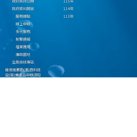
政府資訊公開
115年
政府資料開放
114年
服務據點
113年
線上申辦
多元服務
射擊通報
檔案應用
廉政園地
生態檢核專區
廠商推薦勤(業)務科技
設(裝)備產品申辦須知
因應國際情勢強化經
濟社會及民生國安韌
性專區
隱私權保護宣告
資通安全政策
資料開放宣告
海洋委員會海巡署版權所有 copyright 2009 海巡報案專線：118