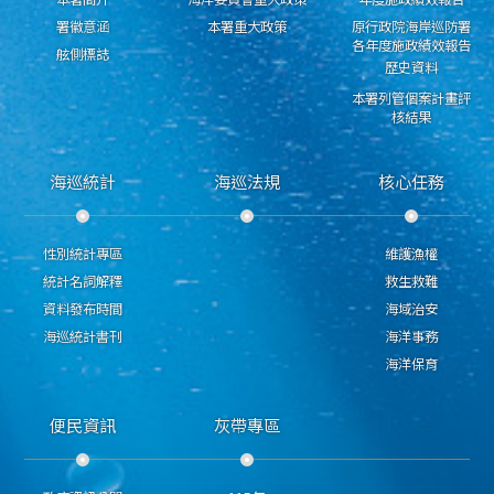
署徽意涵
本署重大政策
原行政院海岸巡防署
各年度施政績效報告
舷側標誌
歷史資料
本署列管個案計畫評
核結果
海巡統計
海巡法規
核心任務
性別統計專區
維護漁權
統計名詞解釋
救生救難
資料發布時間
海域治安
海巡統計書刊
海洋事務
海洋保育
便民資訊
灰帶專區