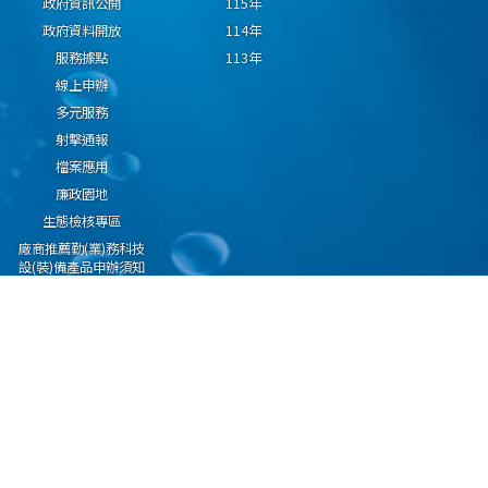
政府資訊公開
115年
政府資料開放
114年
服務據點
113年
線上申辦
多元服務
射擊通報
檔案應用
廉政園地
生態檢核專區
廠商推薦勤(業)務科技
設(裝)備產品申辦須知
因應國際情勢強化經
濟社會及民生國安韌
性專區
隱私權保護宣告
資通安全政策
資料開放宣告
海洋委員會海巡署版權所有 copyright 2009 海巡報案專線：118