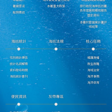
署徽意涵
本署重大政策
原行政院海岸巡防署
各年度施政績效報告
舷側標誌
歷史資料
本署列管個案計畫評
核結果
海巡統計
海巡法規
核心任務
性別統計專區
維護漁權
統計名詞解釋
救生救難
資料發布時間
海域治安
海巡統計書刊
海洋事務
海洋保育
便民資訊
灰帶專區