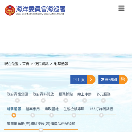
跳
到
主
要
內
容
Skip
to
main
content
現在位置：
首頁
>
便民資訊
>
射擊通報
:::
回上頁
友善列印
政府資訊公開
政府資料開放
服務據點
線上申辦
多元服務
射擊通報
檔案應用
廉政園地
生態檢核專區
165打詐儀錶板
廠商推薦勤(業)務科技設(裝)備產品申辦須知