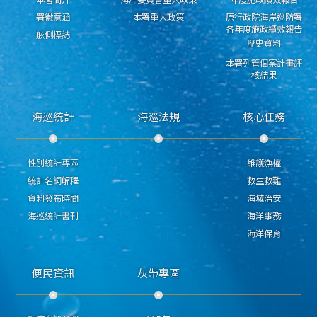
署徽意涵
本署重大政策
原行政院海岸巡防署
各年度施政績效報告
舷側標誌
歷史資料
本署列管個案計畫評
核結果
海巡統計
海巡法規
核心任務
性別統計專區
維護漁權
統計名詞解釋
救生救難
資料發布時間
海域治安
海巡統計書刊
海洋事務
海洋保育
便民資訊
灰帶專區