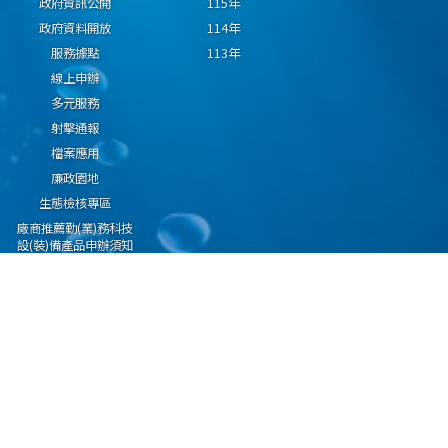
政府資訊公開
115年
政府資料開放
114年
服務據點
113年
線上申辦
多元服務
射擊通報
檔案應用
廉政園地
生態檢核專區
廠商推薦勤(業)務科技
設(裝)備產品申辦須知
因應國際情勢強化經
濟社會及民生國安韌
性專區
隱私權保護宣告
資通安全政策
資料開放宣告
海洋委員會海巡署版權所有 copyright 2009 海巡報案專線：118