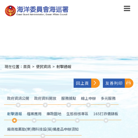
跳
到
主
要
內
容
Skip
to
main
content
現在位置：
首頁
>
便民資訊
>
射擊通報
:::
回上頁
友善列印
政府資訊公開
政府資料開放
服務據點
線上申辦
多元服務
射擊通報
檔案應用
廉政園地
生態檢核專區
165打詐儀錶板
廠商推薦勤(業)務科技設(裝)備產品申辦須知