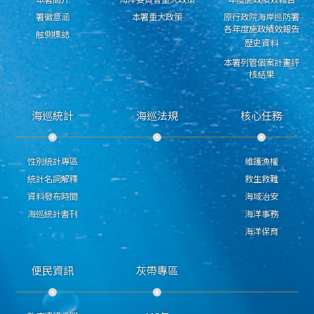
署徽意涵
本署重大政策
原行政院海岸巡防署
各年度施政績效報告
舷側標誌
歷史資料
本署列管個案計畫評
核結果
海巡統計
海巡法規
核心任務
性別統計專區
維護漁權
統計名詞解釋
救生救難
資料發布時間
海域治安
海巡統計書刊
海洋事務
海洋保育
便民資訊
灰帶專區