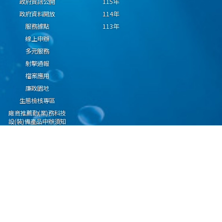
政府資訊公開
115年
政府資料開放
114年
服務據點
113年
線上申辦
多元服務
射擊通報
檔案應用
廉政園地
生態檢核專區
廠商推薦勤(業)務科技
設(裝)備產品申辦須知
因應國際情勢強化經
濟社會及民生國安韌
性專區
隱私權保護宣告
資通安全政策
資料開放宣告
海洋委員會海巡署版權所有 copyright 2009 海巡報案專線：118