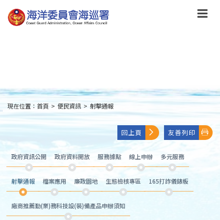
跳
到
主
要
內
容
Skip
to
main
content
現在位置：
首頁
>
便民資訊
>
射擊通報
:::
回上頁
友善列印
政府資訊公開
政府資料開放
服務據點
線上申辦
多元服務
射擊通報
檔案應用
廉政園地
生態檢核專區
165打詐儀錶板
廠商推薦勤(業)務科技設(裝)備產品申辦須知