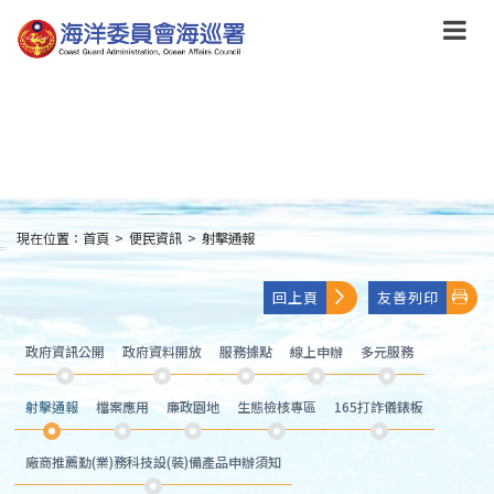
跳
到
主
要
內
容
Skip
to
main
content
現在位置：
首頁
>
便民資訊
>
射擊通報
:::
回上頁
友善列印
政府資訊公開
政府資料開放
服務據點
線上申辦
多元服務
射擊通報
檔案應用
廉政園地
生態檢核專區
165打詐儀錶板
廠商推薦勤(業)務科技設(裝)備產品申辦須知