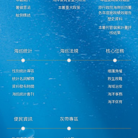
署徽意涵
本署重大政策
原行政院海岸巡防署
各年度施政績效報告
舷側標誌
歷史資料
本署列管個案計畫評
核結果
海巡統計
海巡法規
核心任務
性別統計專區
維護漁權
統計名詞解釋
救生救難
資料發布時間
海域治安
海巡統計書刊
海洋事務
海洋保育
便民資訊
灰帶專區