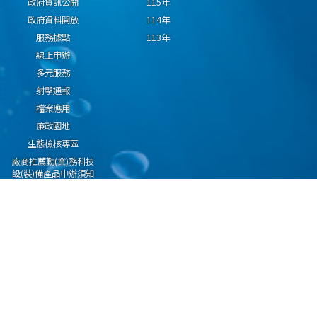
政府資訊公開
115年
政府資料開放
114年
服務據點
113年
線上申辦
多元服務
射擊通報
檔案應用
廉政園地
生態檢核專區
廠商推薦勤(業)務科技
設(裝)備產品申辦須知
因應國際情勢強化經
濟社會及民生國安韌
性專區
隱私權保護宣告
資通安全政策
資料開放宣告
海洋委員會海巡署版權所有 copyright 2009 海巡報案專線：118