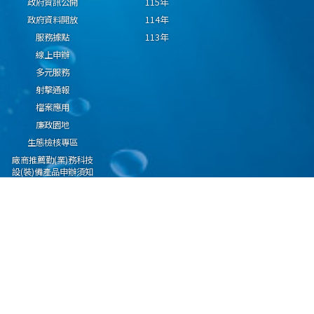
政府資訊公開
115年
政府資料開放
114年
服務據點
113年
線上申辦
多元服務
射擊通報
檔案應用
廉政園地
生態檢核專區
廠商推薦勤(業)務科技
設(裝)備產品申辦須知
因應國際情勢強化經
濟社會及民生國安韌
性專區
隱私權保護宣告
資通安全政策
資料開放宣告
海洋委員會海巡署版權所有 copyright 2009 海巡報案專線：118