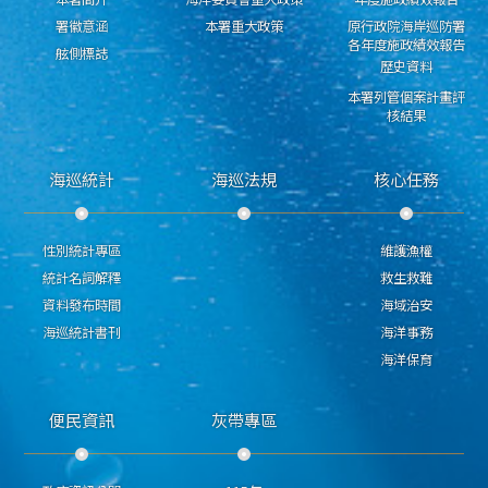
署徽意涵
本署重大政策
原行政院海岸巡防署
各年度施政績效報告
舷側標誌
歷史資料
本署列管個案計畫評
核結果
海巡統計
海巡法規
核心任務
性別統計專區
維護漁權
統計名詞解釋
救生救難
資料發布時間
海域治安
海巡統計書刊
海洋事務
海洋保育
便民資訊
灰帶專區