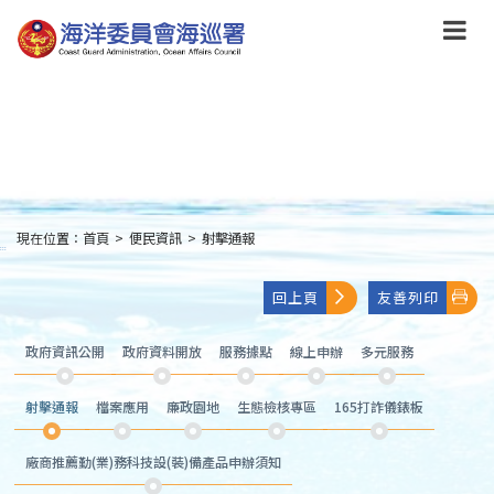
跳
到
主
要
內
容
Skip
to
main
content
現在位置：
首頁
>
便民資訊
>
射擊通報
:::
回上頁
友善列印
政府資訊公開
政府資料開放
服務據點
線上申辦
多元服務
射擊通報
檔案應用
廉政園地
生態檢核專區
165打詐儀錶板
廠商推薦勤(業)務科技設(裝)備產品申辦須知