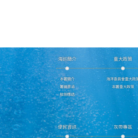
海巡簡介
重大政策
本署簡介
海洋委員會重大政
署徽意涵
本署重大政策
舷側標誌
便民資訊
灰帶專區