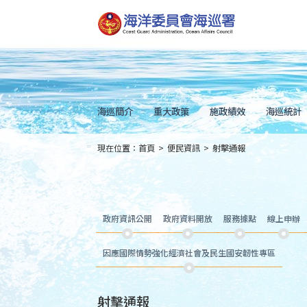
跳
到
主
要
內
容
Skip
to
main
content
海巡簡介
重大政策
施政績效
海巡統計
現在位置：
首頁
>
便民資訊
>
射擊通報
:::
政府資訊公開
政府資料開放
服務據點
線上申辦
因應國際情勢強化經濟社會及民生國安韌性專區
射擊通報