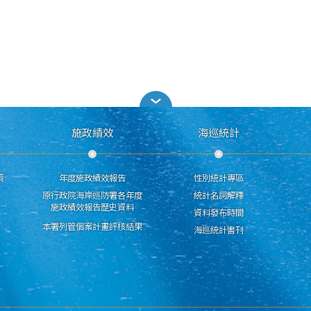
施政績效
海巡統計
策
年度施政績效報告
性別統計專區
原行政院海岸巡防署各年度
統計名詞解釋
施政績效報告歷史資料
資料發布時間
本署列管個案計畫評核結果
海巡統計書刊