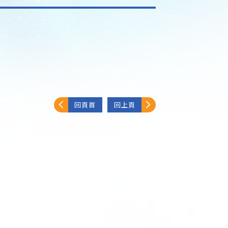
回頁首
回上頁