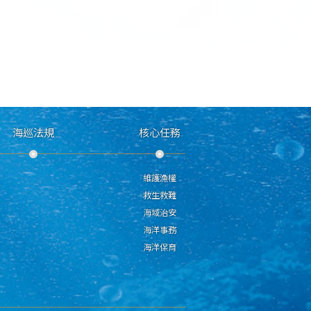
海巡法規
核心任務
維護漁權
救生救難
海域治安
海洋事務
海洋保育