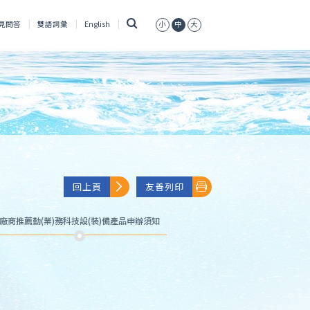
搜
見問答
雙語詞彙
English
小
中
大
尋
回上頁
友善列印
廠商推薦勤(業)務科技設(裝)備產品申辦須知