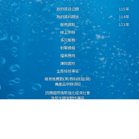
政府資訊公開
115年
政府資料開放
114年
服務據點
113年
線上申辦
多元服務
射擊通報
檔案應用
廉政園地
生態檢核專區
廠商推薦勤(業)務科技設(裝)
備產品申辦須知
因應國際情勢強化經濟社會
及民生國安韌性專區
隱私權保護宣告
資通安全政策
資料開放宣告