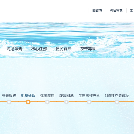
:::
回首頁
網站導覽
常
海巡法規
核心任務
便民資訊
灰帶專區
多元服務
射擊通報
檔案應用
廉政園地
生態檢核專區
165打詐儀錶板