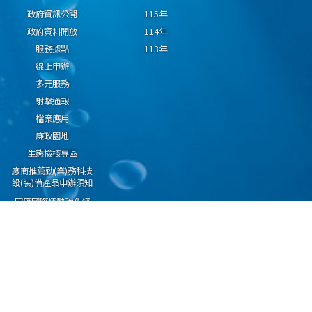
政府資訊公開
115年
政府資料開放
114年
服務據點
113年
線上申辦
多元服務
射擊通報
檔案應用
廉政園地
生態檢核專區
廠商推薦勤(業)務科技
設(裝)備產品申辦須知
因應國際情勢強化經
濟社會及民生國安韌
性專區
隱私權保護宣告
資通安全政策
資料開放宣告