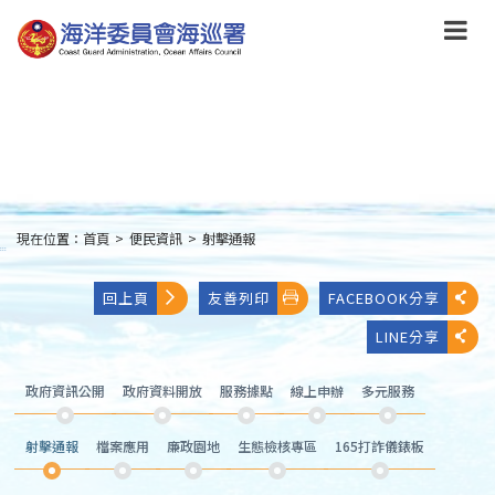
跳
到
主
要
內
容
Skip
to
main
content
現在位置：
首頁
>
便民資訊
>
射擊通報
:::
回上頁
友善列印
FACEBOOK分享
LINE分享
政府資訊公開
政府資料開放
服務據點
線上申辦
多元服務
射擊通報
檔案應用
廉政園地
生態檢核專區
165打詐儀錶板