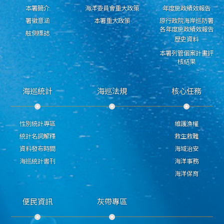
本署簡介
海洋委員會重大政策
年度施政績效報告
署徽意涵
本署重大政策
原行政院海岸巡防署
各年度施政績效報告
舷側標誌
歷史資料
本署列管個案計畫評
核結果
海巡統計
海巡法規
核心任務
性別統計專區
維護漁權
統計名詞解釋
救生救難
資料發布時間
海域治安
海巡統計書刊
海洋事務
海洋保育
便民資訊
灰帶專區