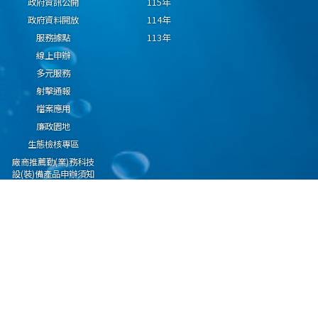
政府資訊公開
115年
政府資料開放
114年
服務據點
113年
線上申辦
多元服務
射擊通報
檔案應用
廉政園地
生態檢核專區
廠商推薦勤(業)務科技
設(裝)備產品申辦須知
因應國際情勢強化經
濟社會及民生國安韌
性專區
隱私權保護宣告
資通安全政策
資料開放宣告
海洋委員會海巡署版權所有 copyright 2009 海巡報案專線：118