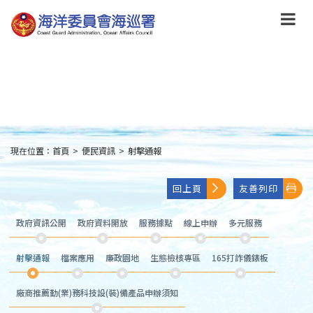
跳
到
主
要
內
容
Skip
to
main
content
現在位置：
首頁
>
便民資訊
>
射擊通報
:::
回上頁
友善列印
政府資訊公開
政府資料開放
服務據點
線上申辦
多元服務
射擊通報
檔案應用
廉政園地
生態檢核專區
165打詐儀錶板
廠商推薦勤(業)務科技設(裝)備產品申辦須知