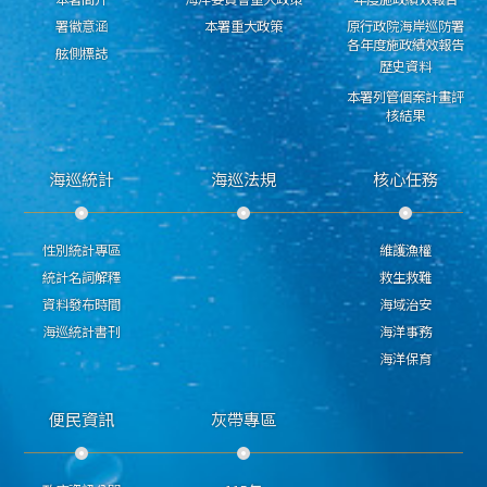
署徽意涵
本署重大政策
原行政院海岸巡防署
各年度施政績效報告
舷側標誌
歷史資料
本署列管個案計畫評
核結果
海巡統計
海巡法規
核心任務
性別統計專區
維護漁權
統計名詞解釋
救生救難
資料發布時間
海域治安
海巡統計書刊
海洋事務
海洋保育
便民資訊
灰帶專區