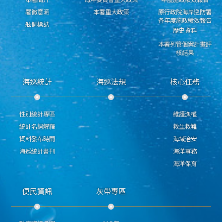
署徽意涵
本署重大政策
原行政院海岸巡防署
各年度施政績效報告
舷側標誌
歷史資料
本署列管個案計畫評
核結果
海巡統計
海巡法規
核心任務
性別統計專區
維護漁權
統計名詞解釋
救生救難
資料發布時間
海域治安
海巡統計書刊
海洋事務
海洋保育
便民資訊
灰帶專區