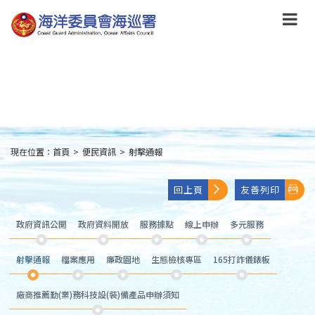
跳
到
主
要
內
容
Skip
to
main
content
現在位置：
首頁
>
便民資訊
>
射擊通報
:::
回上頁
友善列印
政府資訊公開
政府資料開放
服務據點
線上申辦
多元服務
射擊通報
檔案應用
廉政園地
生態檢核專區
165打詐儀錶板
廠商推薦勤(業)務科技設(裝)備產品申辦須知