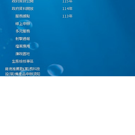
政府資訊公開
115年
政府資料開放
114年
服務據點
113年
線上申辦
多元服務
射擊通報
檔案應用
廉政園地
生態檢核專區
廠商推薦勤(業)務科技
設(裝)備產品申辦須知
因應國際情勢強化經
濟社會及民生國安韌
性專區
隱私權保護宣告
資通安全政策
資料開放宣告
海洋委員會海巡署版權所有 copyright 2009 海巡報案專線：118